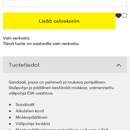
 & otsanauhat
 & otsanauhat
asut
Lisää ostoskoriin
et
Vain verkosta
Tämä tuote on saatavilla vain verkosta.
rrastot
s
Tuotetiedot
s
Sandaali, jossa on pehmeä ja mukava pohjallinen.
Sisäpohja ja päällinen kestävää mokkaa, vaimennettu
välipohja EVA-vaahtoa.
Sandaalit
Aikuisten koot
Mokkapäällinen
Välipohja korkkia
Mokkapäällysteinen pohjallinen ja 5 mm:n EVA