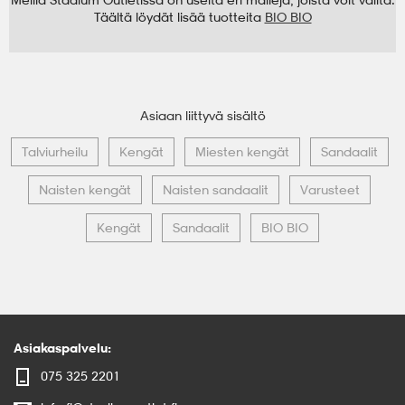
Täältä löydät lisää tuotteita
BIO BIO
Asiaan liittyvä sisältö
Talviurheilu
Kengät
Miesten kengät
Sandaalit
Naisten kengät
Naisten sandaalit
Varusteet
Kengät
Sandaalit
BIO BIO
Asiakaspalvelu:
075 325 2201