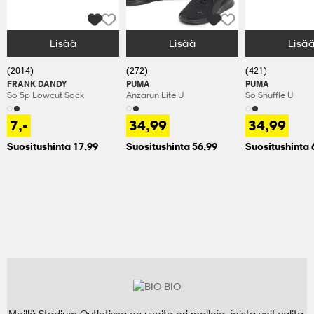
Lisää
Lisää
Lisä
Valitse Koko
Valitse Koko
Valitse Koko
(2014)
(272)
(421)
FRANK DANDY
PUMA
PUMA
So 5p Lowcut Sock
Anzarun Lite U
So Shuffle U
7,-
34,99
34,99
Suositushinta 17,99
Suositushinta 56,99
Suositushinta 
Meillä Stadium Outletissa on useita eri malleja, joista voit valita.