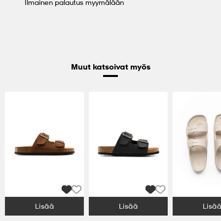
Ilmainen palautus myymälään
Muut katsoivat myös
Lisää
Lisää
Lisä
Valitse Koko
Valitse Koko
Valitse Koko