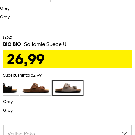
Grey
set
asut
tarvikkeet
u- & treenikengät
Grey
olasit
eet & lapaset
(262)
BIO BIO
So Jamie Suede U
26,99
aatteet
Suositushinta 52,99
aatteet
rit
Grey
eet & lapaset
eet & lapaset
olasit
Grey
et
rrastot
set
Valitse Koko
Valitse Koko