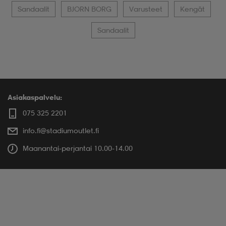
Sandaalit
BJORN BORG
Varusteet
Kengät
Sandaalit
Asiakaspalvelu:
075 325 2201
info.fi@stadiumoutlet.fi
Maanantai-perjantai 10.00-14.00