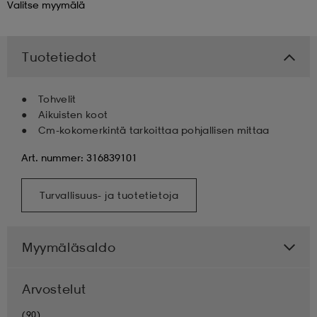
Valitse
myymälä
 & otsanauhat
 & otsanauhat
asut
Tuotetiedot
et
Tohvelit
Aikuisten koot
Cm-kokomerkintä tarkoittaa pohjallisen mittaa
rrastot
s
Art. nummer: 316839101
s
Turvallisuus- ja tuotetietoja
Myymäläsaldo
Arvostelut
(90)