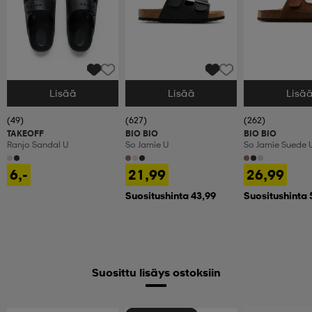
Lisää
Lisää
Lisä
Valitse Koko
Valitse Koko
Valitse Koko
(49)
(627)
(262)
TAKEOFF
BIO BIO
BIO BIO
Ranjo Sandal U
So Jamie U
So Jamie Suede 
6,-
21,99
26,99
Suositushinta 43,99
Suositushinta 
Suosittu lisäys ostoksiin