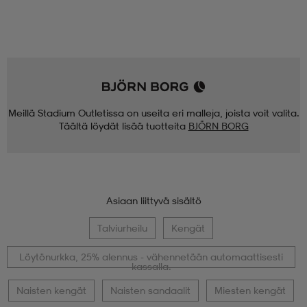
Meillä Stadium Outletissa on useita eri malleja, joista voit valita.
Täältä löydät lisää tuotteita
BJÖRN BORG
Asiaan liittyvä sisältö
Talviurheilu
Kengät
Löytönurkka, 25% alennus - vähennetään automaattisesti
kassalla.
Naisten kengät
Naisten sandaalit
Miesten kengät