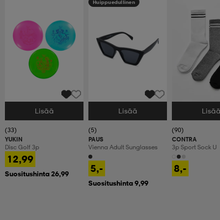
Huippuedullinen
Lisää
Lisää
Lisä
Valitse Koko
Valitse Koko
Valitse Koko
(33)
(5)
(90)
YUKIN
PAUS
CONTRA
Disc Golf 3p
Vienna Adult Sunglasses
3p Sport Sock U
12,99
5,-
8,-
Suositushinta 26,99
Suositushinta 9,99