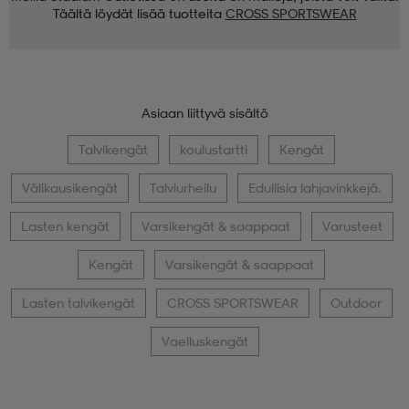
Täältä löydät lisää tuotteita
CROSS SPORTSWEAR
Asiaan liittyvä sisältö
Talvikengät
koulustartti
Kengät
Välikausikengät
Talviurheilu
Edullisia lahjavinkkejä.
Lasten kengät
Varsikengät & saappaat
Varusteet
Kengät
Varsikengät & saappaat
Lasten talvikengät
CROSS SPORTSWEAR
Outdoor
Vaelluskengät