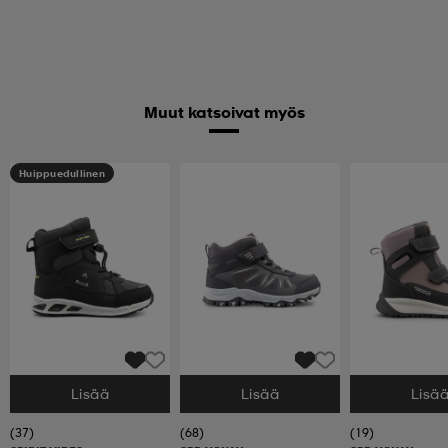
Muut katsoivat myös
Huippuedullinen
Lisää
Lisää
Lisä
Valitse Koko
Valitse Koko
Valitse Koko
(37)
(68)
(19)