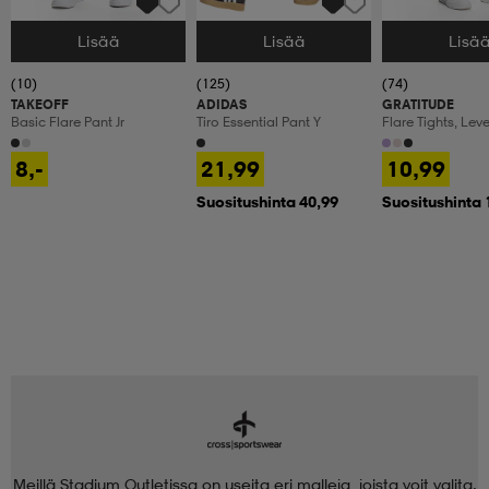
Lisää
Lisää
Lisä
Valitse Koko
Valitse Koko
Valitse Koko
(10)
(125)
(74)
TAKEOFF
ADIDAS
GRATITUDE
Basic Flare Pant Jr
Tiro Essential Pant Y
Flare Tights, Lev
Treenitrikoot, La
8,-
21,99
10,99
Suositushinta 40,99
Suositushinta 
Meillä Stadium Outletissa on useita eri malleja, joista voit valita.