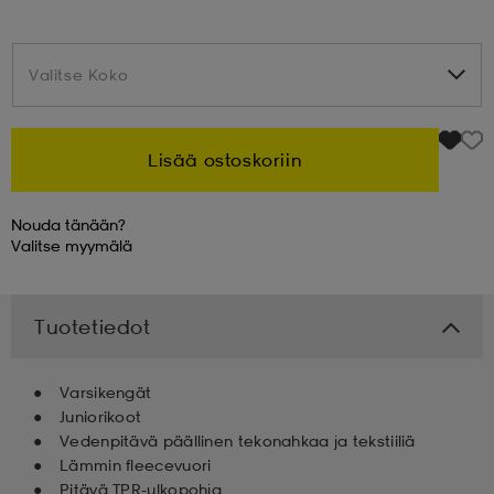
 & otsanauhat
 & otsanauhat
asut
Valitse Koko
Valitse Koko
et
Lisää ostoskoriin
rrastot
s
Nouda tänään?
Valitse
myymälä
s
Tuotetiedot
Varsikengät
Juniorikoot
Vedenpitävä päällinen tekonahkaa ja tekstiiliä
Lämmin fleecevuori
Pitävä TPR-ulkopohja