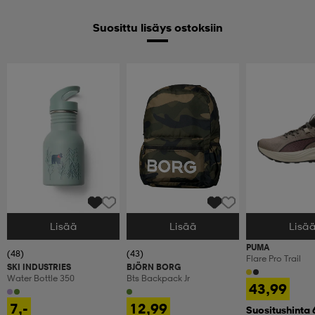
Suosittu lisäys ostoksiin
Lisää
Lisää
Lisä
Valitse Koko
Valitse Koko
Valitse Koko
PUMA
(48)
(43)
Flare Pro Trail
SKI INDUSTRIES
BJÖRN BORG
Water Bottle 350
Bts Backpack Jr
43,99
7,-
12,99
Suositushinta 