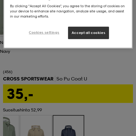
By clicking “Accept All Cookies”, you agree to the storing of cookies on
your device to enhance site navigation, analyze site usage, and assist
set
asut
tarvikkeet
u- & treenikengät
in our marketing efforts.
Cookies settings
Accept all cookies
olasit
eet & lapaset
Navy
Navy
aatteet
(456)
CROSS SPORTSWEAR
So Pu Coat U
aatteet
rit
35,-
eet & lapaset
eet & lapaset
olasit
Suositushinta 52,99
et
rrastot
set