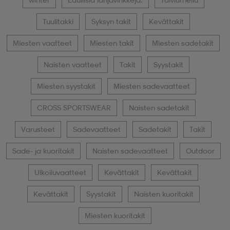
Tuulitakki
Syksyn takit
Kevättakit
Miesten vaatteet
Miesten takit
Miesten sadetakit
Naisten vaatteet
Takit
Syystakit
Miesten syystakit
Miesten sadevaatteet
CROSS SPORTSWEAR
Naisten sadetakit
Varusteet
Sadevaatteet
Sadetakit
Takit
Sade- ja kuoritakit
Naisten sadevaatteet
Outdoor
Ulkoiluvaatteet
Kevättakit
Kevättakit
Kevättakit
Syystakit
Naisten kuoritakit
Miesten kuoritakit