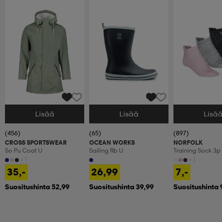
Lisää
Lisää
Lisä
Valitse Koko
Valitse Koko
Valitse Koko
(456)
(65)
(897)
CROSS SPORTSWEAR
OCEAN WORKS
NORFOLK
So Pu Coat U
Sailing Rb U
Training Sock 3p
+1
+1
35,-
26,99
7,-
Suositushinta 52,99
Suositushinta 39,99
Suositushinta 