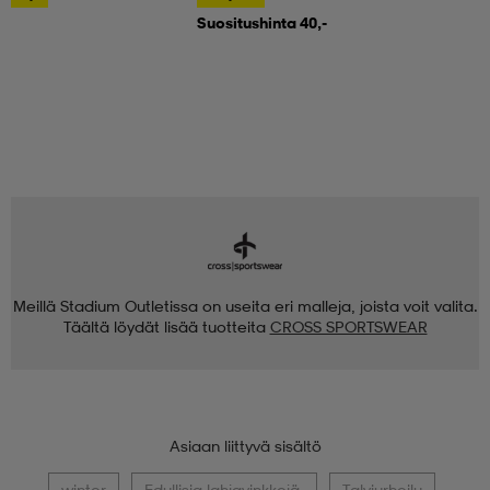
Suositushinta 40,-
Meillä Stadium Outletissa on useita eri malleja, joista voit valita.
Täältä löydät lisää tuotteita
CROSS SPORTSWEAR
Asiaan liittyvä sisältö
winter
Edullisia lahjavinkkejä.
Talviurheilu