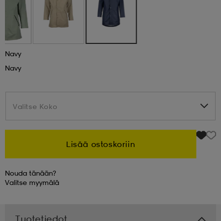
 & otsanauhat
 & otsanauhat
asut
Navy
et
Navy
rrastot
s
Valitse Koko
Valitse Koko
s
Lisää ostoskoriin
Nouda tänään?
Valitse
myymälä
Tuotetiedot