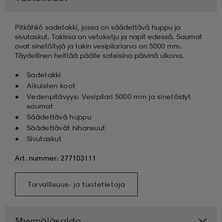
Pitkähkö sadetakki, jossa on säädettävä huppu ja
sivutaskut. Takissa on vetoketju ja napit edessä. Saumat
ovat sinetöityjä ja takin vesipilariarvo on 5000 mm.
Täydellinen heittää päälle sateisina päivinä ulkona.
Sadetakki
Aikuisten koot
Vedenpitävyys: Vesipilari 5000 mm ja sinetöidyt
saumat
Säädettävä huppu
Säädettävät hihansuut
Sivutaskut
Art. nummer: 277103111
Turvallisuus- ja tuotetietoja
Myymäläsaldo