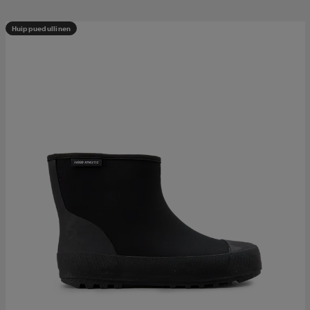
Huippuedullinen