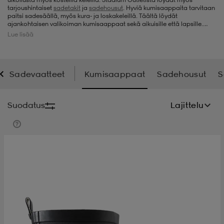
tarjoushintaiset
sadetakit
ja
sadehousut
. Hyviä kumisaappaita tarvitaan
paitsi sadesäällä, myös kura- ja loskakeleillä. Täältä löydät
t
uskengät
dat
uskengät
alit
ajankohtaisen valikoiman kumisaappaat sekä aikuisille että lapsille.
Valikoimamme uudistuu tuon tuosta, joten täällä voit tehdä koska
Lue lisää
tahansa löytöjä, kun tarvitset uudet kumisaappaat.
saappaat
t
alit
aatteet
saappaat
Sadevaatteet
Kumisaappaat
Sadehousut
S
it
alit
it
saappaat
elikengät
Suodatus
Lajittelu
 & hameet
kengät & saappaat
 & paidat
elikengät
aatteet
kengät & saappaat
t & Uimapuvut
kengät
set
kengät & saappaat
et
kengät
aatteet
tarvikkeet
olasit
kengät
rrastot
tarvikkeet