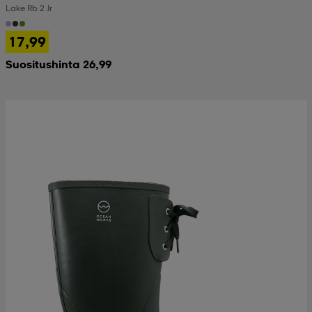
Lake Rb 2 Jr
 & otsanauhat
 & otsanauhat
asut
17,99
Suositushinta 26,99
et
rrastot
s
s