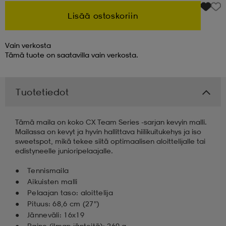
Lisää ostoskoriin
 & otsanauhat
 & otsanauhat
asut
Vain verkosta
Tämä tuote on saatavilla vain verkosta.
et
Tuotetiedot
rrastot
s
Tämä maila on koko CX Team Series -sarjan kevyin malli.
Mailassa on kevyt ja hyvin hallittava hiilikuitukehys ja iso
s
sweetspot, mikä tekee siitä optimaalisen aloittelijalle tai
edistyneelle junioripelaajalle.
Tennismaila
Aikuisten malli
Pelaajan taso: aloittelija
Pituus: 68,6 cm (27")
Jänneväli: 16x19
Paino (ilman jänteitä): 260 g