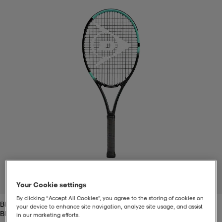
t
uskengät
dat
uskengät
alit
saappaat
t
alit
aatteet
saappaat
it
alit
it
saappaat
elikengät
 & hameet
kengät & saappaat
 & paidat
elikengät
aatteet
kengät & saappaat
t & Uimapuvut
kengät
set
kengät & saappaat
et
kengät
1
/
2
Your Cookie settings
By clicking “Accept All Cookies”, you agree to the storing of cookies on
Black/mint
aatteet
tarvikkeet
olasit
kengät
rrastot
tarvikkeet
your device to enhance site navigation, analyze site usage, and assist
Black/mint
in our marketing efforts.