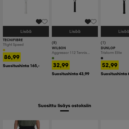
Lisää
Lisää
Lisä
Valitse Koko
Valitse Koko
Valitse Koko
TECNIFIBRE
(8)
(1)
Tfight Speed
WILSON
DUNLOP
Aggressor 112 Tennis
Tristorm Elite
86,99
Racket
32,99
52,99
Suositushinta 165,-
Suositushinta 43,99
Suositushinta 
Suosittu lisäys ostoksiin