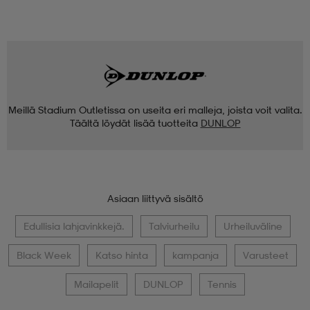
Meillä Stadium Outletissa on useita eri malleja, joista voit valita.
Täältä löydät lisää tuotteita
DUNLOP
Asiaan liittyvä sisältö
Edullisia lahjavinkkejä.
Talviurheilu
Urheiluväline
Black Week
Katso hinta
kampanja
Varusteet
Mailapelit
DUNLOP
Tennis