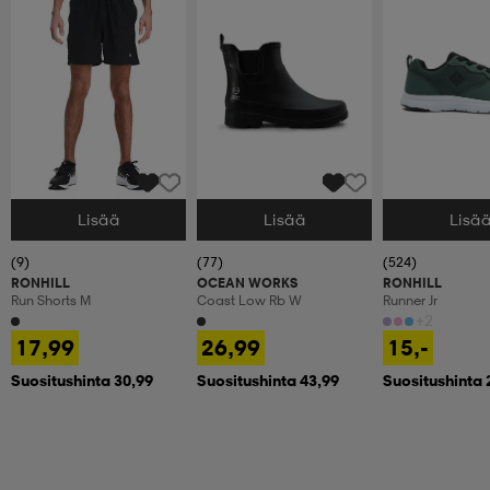
Lisää
Lisää
Lisä
Valitse Koko
Valitse Koko
Valitse Koko
(9)
(77)
(524)
RONHILL
OCEAN WORKS
RONHILL
Run Shorts M
Coast Low Rb W
Runner Jr
+2
17,99
26,99
15,-
Suositushinta 30,99
Suositushinta 43,99
Suositushinta 