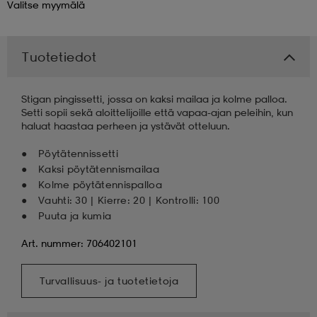
Valitse
myymälä
 & otsanauhat
 & otsanauhat
asut
Tuotetiedot
et
Stigan pingissetti, jossa on kaksi mailaa ja kolme palloa.
Setti sopii sekä aloittelijoille että vapaa-ajan peleihin, kun
haluat haastaa perheen ja ystävät otteluun.
rrastot
s
Pöytätennissetti
Kaksi pöytätennismailaa
Kolme pöytätennispalloa
s
Vauhti: 30 | Kierre: 20 | Kontrolli: 100
Puuta ja kumia
Art. nummer: 706402101
Turvallisuus- ja tuotetietoja