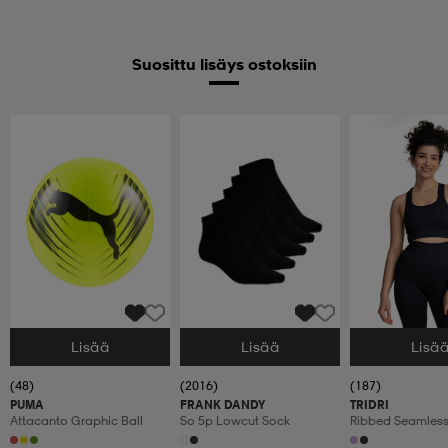
Suosittu lisäys ostoksiin
Lisää
Lisää
Lisä
Valitse Koko
Valitse Koko
Valitse Koko
(48)
(2016)
(187)
PUMA
FRANK DANDY
TRIDRI
Attacanto Graphic Ball
So 5p Lowcut Sock
Ribbed Seamless