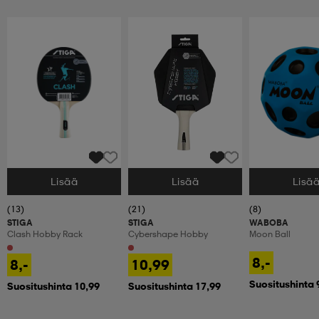
Lisää
Lisää
Lisä
Valitse Koko
Valitse Koko
Valitse Koko
(13)
(21)
(8)
STIGA
STIGA
WABOBA
Clash Hobby Rack
Cybershape Hobby
Moon Ball
8,-
8,-
10,99
Suositushinta 
Suositushinta 10,99
Suositushinta 17,99