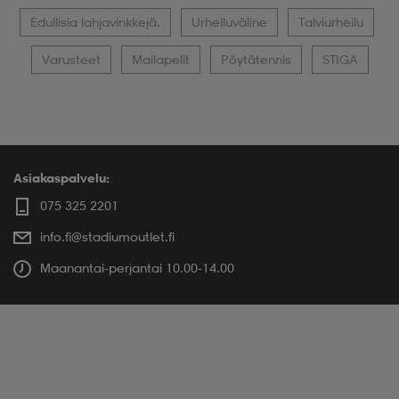
Edullisia lahjavinkkejä.
Urheiluväline
Talviurheilu
Varusteet
Mailapelit
Pöytätennis
STIGA
Asiakaspalvelu:
075 325 2201
info.fi@stadiumoutlet.fi
Maanantai-perjantai 10.00-14.00