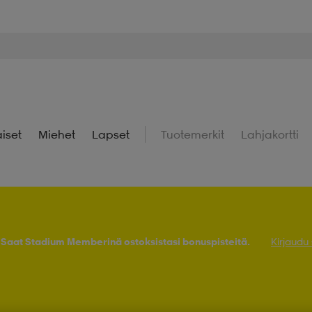
iset
Miehet
Lapset
Tuotemerkit
Lahjakortti
! Saat Stadium Memberinä ostoksistasi bonuspisteitä.
Kirjaudu