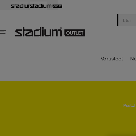
Varusteet
Na
Psst..