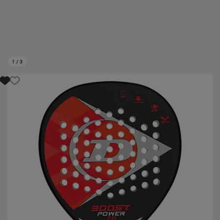
1
/
3