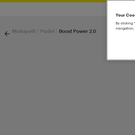
Your Cook
By clicking 
navigation, 
|
|
Mailapelit
Padel
Boost Power 2.0