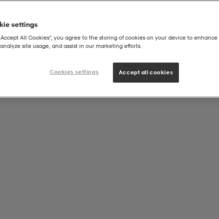
ie settings
“Accept All Cookies”, you agree to the storing of cookies on your device to enhance 
analyze site usage, and assist in our marketing efforts.
Cookies settings
Accept all cookies