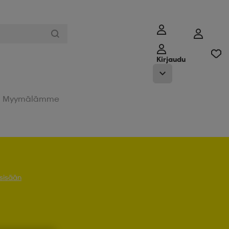
Kirjaudu
Myymälämme
 sisään