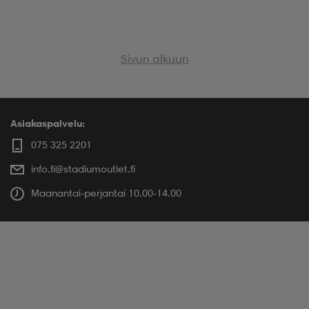
Sivun alkuun
Asiakaspalvelu:
075 325 2201
info.fi@stadiumoutlet.fi
Maanantai-perjantai 10.00-14.00