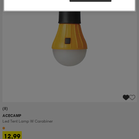
(8)
ACECAMP
Led Tent Lamp W Carabiner
12,99