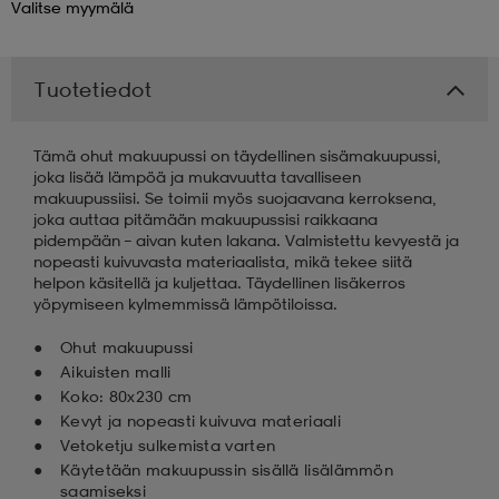
Valitse
myymälä
 & otsanauhat
 & otsanauhat
asut
Tuotetiedot
et
Tämä ohut makuupussi on täydellinen sisämakuupussi,
joka lisää lämpöä ja mukavuutta tavalliseen
makuupussiisi. Se toimii myös suojaavana kerroksena,
rrastot
s
joka auttaa pitämään makuupussisi raikkaana
pidempään – aivan kuten lakana. Valmistettu kevyestä ja
nopeasti kuivuvasta materiaalista, mikä tekee siitä
helpon käsitellä ja kuljettaa. Täydellinen lisäkerros
s
yöpymiseen kylmemmissä lämpötiloissa.
Ohut makuupussi
Aikuisten malli
Koko: 80x230 cm
Kevyt ja nopeasti kuivuva materiaali
Vetoketju sulkemista varten
Käytetään makuupussin sisällä lisälämmön
saamiseksi