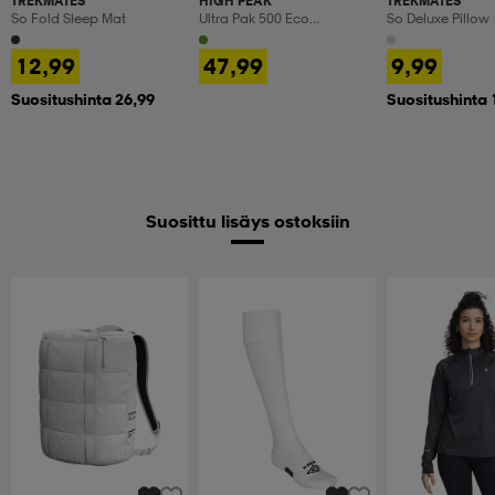
TREKMATES
HIGH PEAK
TREKMATES
So Fold Sleep Mat
Ultra Pak 500 Eco
So Deluxe Pillow
Sleepingbag
12,99
47,99
9,99
Suositushinta 26,99
Suositushinta 
Suosittu lisäys ostoksiin