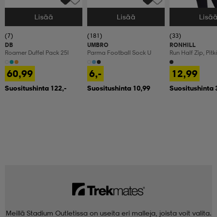
Lisää
Lisää
Lisä
Valitse Koko
Valitse Koko
Valitse Koko
(7)
(181)
(33)
DB
UMBRO
RONHILL
Roamer Duffel Pack 25l
Parma Football Sock U
Run Half Zip, Pit
Treenipaita, Nais
60,99
6,-
12,99
Suositushinta 122,-
Suositushinta 10,99
Suositushinta 
Meillä Stadium Outletissa on useita eri malleja, joista voit valita.