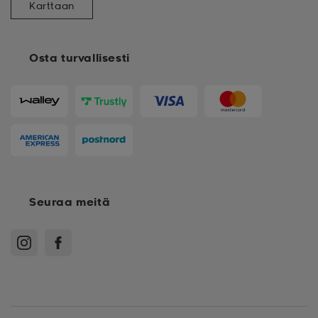
Karttaan
Osta turvallisesti
Seuraa meitä