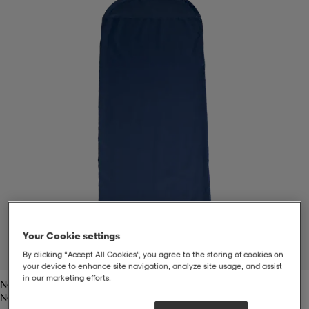
t
uskengät
dat
uskengät
alit
saappaat
t
alit
aatteet
saappaat
it
alit
it
saappaat
elikengät
 & hameet
kengät & saappaat
 & paidat
elikengät
aatteet
kengät & saappaat
t & Uimapuvut
kengät
set
kengät & saappaat
et
kengät
Your Cookie settings
1
/
2
By clicking “Accept All Cookies”, you agree to the storing of cookies on
your device to enhance site navigation, analyze site usage, and assist
in our marketing efforts.
Navy
aatteet
tarvikkeet
olasit
kengät
rrastot
tarvikkeet
Navy