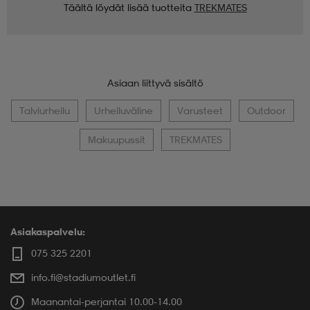
Täältä löydät lisää tuotteita
TREKMATES
Asiaan liittyvä sisältö
Talviurheilu
Urheiluväline
Varusteet
Outdoor
Makuupussit
TREKMATES
Asiakaspalvelu:
075 325 2201
info.fi@stadiumoutlet.fi
Maanantai-perjantai 10.00-14.00