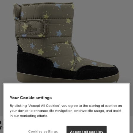
t
uskengät
dat
uskengät
alit
saappaat
t
alit
aatteet
saappaat
it
alit
it
saappaat
elikengät
 & hameet
kengät & saappaat
 & paidat
elikengät
aatteet
kengät & saappaat
Your Cookie settings
t & Uimapuvut
kengät
set
kengät & saappaat
et
kengät
By clicking “Accept All Cookies”, you agree to the storing of cookies on
1
/
5
your device to enhance site navigation, analyze site usage, and assist
in our marketing efforts.
Flash Stars Army
aatteet
tarvikkeet
olasit
kengät
rrastot
tarvikkeet
Flash Stars Army
Cookies settings
Accept all cookies