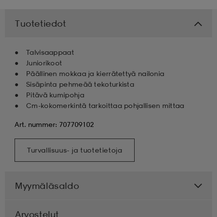
 & otsanauhat
 & otsanauhat
asut
Tuotetiedot
Talvisaappaat
et
Juniorikoot
Päällinen mokkaa ja kierrätettyä nailonia
Sisäpinta pehmeää tekoturkista
rrastot
s
Pitävä kumipohja
Cm-kokomerkintä tarkoittaa pohjallisen mittaa
Art. nummer: 707709102
s
Turvallisuus- ja tuotetietoja
Myymäläsaldo
Arvostelut