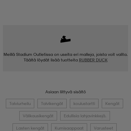
Meillä Stadium Outletissa on useita eri malleja, joista voit valita.
Täältä löydät lisää tuotteita
RUBBER DUCK
Asiaan liittyvä sisältö
Talviurheilu
Talvikengät
koulustartti
Kengät
Välikausikengät
Edullisia lahjavinkkejä.
Lasten kengät
Kumisaappaat
Varusteet