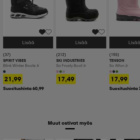
Lisää
Lisää
Lisä
Valitse Koko
Valitse Koko
Valitse Koko
(37)
(212)
(155)
SPIRIT VIBES
SKI INDUSTRIES
TENSON
Blink Winter Boots Jr
So Frosty Boot Jr
So Alfon Jr
21,99
17,49
17,99
Suositushinta 60,99
Suositushinta 
Muut ostivat myös