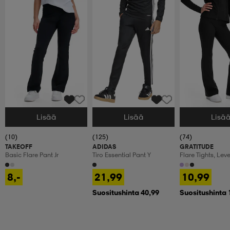
Lisää
Lisää
Lisä
Valitse Koko
Valitse Koko
Valitse Koko
(10)
(125)
(74)
TAKEOFF
ADIDAS
GRATITUDE
Basic Flare Pant Jr
Tiro Essential Pant Y
Flare Tights, Lev
Treenitrikoot, La
8,-
21,99
10,99
Suositushinta 40,99
Suositushinta 