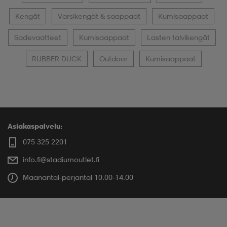
Kengät
Varsikengät & saappaat
Kumisaappaat
Sadevaatteet
Kumisaappaat
Lasten talvikengät
RUBBER DUCK
Outdoor
Kumisaappaat
Asiakaspalvelu:
075 325 2201
info.fi@stadiumoutlet.fi
Maanantai-perjantai 10.00-14.00