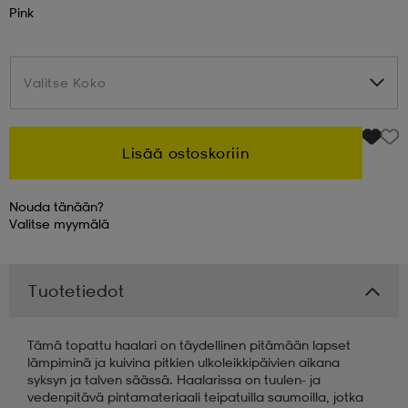
Pink
 & otsanauhat
 & otsanauhat
asut
Valitse Koko
Valitse Koko
et
Lisää ostoskoriin
rrastot
s
Nouda tänään?
Valitse
myymälä
s
Tuotetiedot
Tämä topattu haalari on täydellinen pitämään lapset
lämpiminä ja kuivina pitkien ulkoleikkipäivien aikana
syksyn ja talven säässä. Haalarissa on tuulen- ja
vedenpitävä pintamateriaali teipatuilla saumoilla, jotka