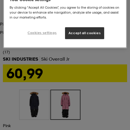
By clicking “Accept All Cookies”, you agree to the storing of cookies on
set
asut
tarvikkeet
u- & treenikengät
your device to enhance site navigation, analyze site usage, and assist
in our marketing efforts.
Pink
Pink
Cookies settings
Accept all cookies
olasit
eet & lapaset
(17)
aatteet
SKI INDUSTRIES
Ski Overall Jr
60,99
aatteet
rit
eet & lapaset
eet & lapaset
olasit
et
rrastot
set
Pink