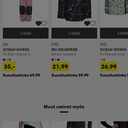
Lisää
Lisää
Lisä
Valitse Koko
Valitse Koko
Valitse Koko
(4)
(70)
(52)
OCEAN WORKS
SKI INDUSTRIES
OCEAN WORKS
Pu Rain Overall Jr
Winter Jacket Jr
Pu Rainset Kids
+1
35,-
21,99
26,99
Suositushinta 69,99
Suositushinta 39,99
Suositushinta 
Muut ostivat myös