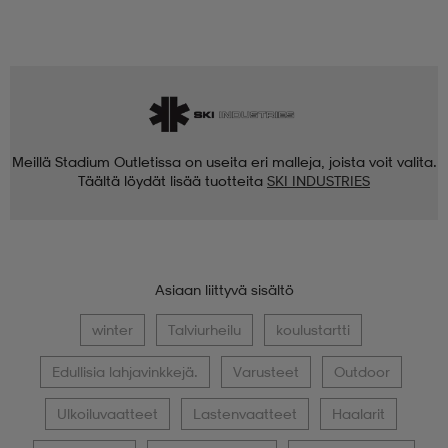
Meillä Stadium Outletissa on useita eri malleja, joista voit valita.
Täältä löydät lisää tuotteita
SKI INDUSTRIES
Asiaan liittyvä sisältö
winter
Talviurheilu
koulustartti
Edullisia lahjavinkkejä.
Varusteet
Outdoor
Ulkoiluvaatteet
Lastenvaatteet
Haalarit