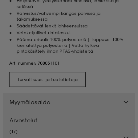
Heijastavat yksityiskohdat hihoissa, lahkeissa ja
selässä
Vahvistus/vahvempi kangas polvissa ja
takamuksessa
Säädettävät lenkit lahkeensuissa
Vetoketjulliset rintataskut
Päämateriaali: 100% polyesteriä | Toppaus: 100%
kierrätettyä polyesteriä | Vettä hylkivä
pintakäsittely ilman PFAS-yhdisteitä
Art. nummer: 708051101
Turvallisuus- ja tuotetietoja
Myymäläsaldo
Arvostelut
(17)