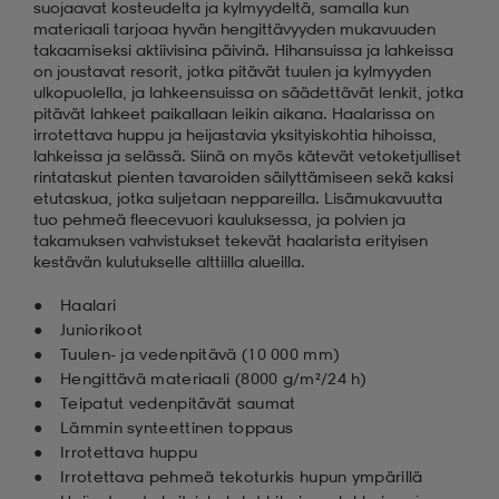
suojaavat kosteudelta ja kylmyydeltä, samalla kun
materiaali tarjoaa hyvän hengittävyyden mukavuuden
takaamiseksi aktiivisina päivinä. Hihansuissa ja lahkeissa
on joustavat resorit, jotka pitävät tuulen ja kylmyyden
ulkopuolella, ja lahkeensuissa on säädettävät lenkit, jotka
pitävät lahkeet paikallaan leikin aikana. Haalarissa on
irrotettava huppu ja heijastavia yksityiskohtia hihoissa,
lahkeissa ja selässä. Siinä on myös kätevät vetoketjulliset
rintataskut pienten tavaroiden säilyttämiseen sekä kaksi
etutaskua, jotka suljetaan neppareilla. Lisämukavuutta
tuo pehmeä fleecevuori kauluksessa, ja polvien ja
takamuksen vahvistukset tekevät haalarista erityisen
kestävän kulutukselle alttiilla alueilla.
Haalari
Juniorikoot
Tuulen- ja vedenpitävä (10 000 mm)
Hengittävä materiaali (8 000 g/m²/24 h)
Teipatut vedenpitävät saumat
Lämmin synteettinen toppaus
Irrotettava huppu
Irrotettava pehmeä tekoturkis hupun ympärillä