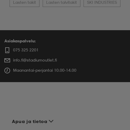
Lasten takit
Lasten talvitakit
SKI INDUSTRIES
Asiakaspalvelu:
075 325 2201
info.fi@stadiumoutlet.fi
Maanantai-perjantai 10.00-14.00
Apua ja tietoa