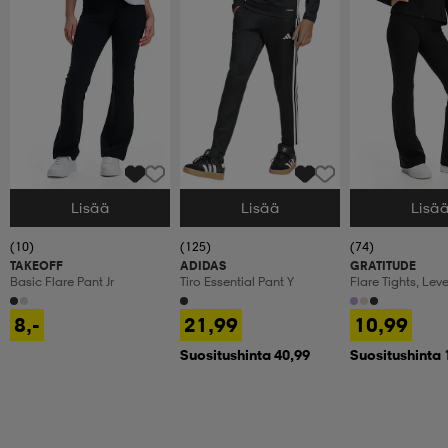
Lisää
Lisää
Lisä
Valitse Koko
Valitse Koko
Valitse Koko
(10)
(125)
(74)
TAKEOFF
ADIDAS
GRATITUDE
Basic Flare Pant Jr
Tiro Essential Pant Y
Flare Tights, Lev
Treenitrikoot, La
8,-
21,99
10,99
Suositushinta 40,99
Suositushinta 