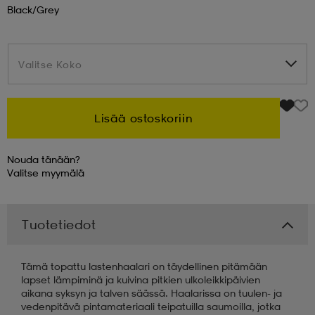
Black/grey
 & otsanauhat
 & otsanauhat
asut
Valitse Koko
Valitse Koko
et
Lisää ostoskoriin
rrastot
s
Nouda tänään?
Valitse
myymälä
s
Tuotetiedot
Tämä topattu lastenhaalari on täydellinen pitämään
lapset lämpiminä ja kuivina pitkien ulkoleikkipäivien
aikana syksyn ja talven säässä. Haalarissa on tuulen- ja
vedenpitävä pintamateriaali teipatuilla saumoilla, jotka