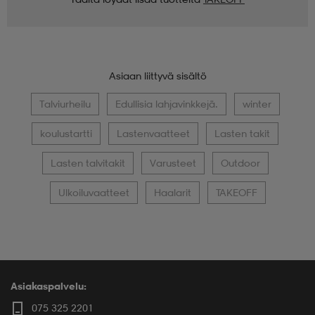
Asiaan liittyvä sisältö
Talviurheilu
Edullisia lahjavinkkejä.
winter
koulustartti
Lastenvaatteet
Lasten takit
Lasten talvitakit
Varusteet
Outdoor
Ulkoiluvaatteet
Haalarit
TAKEOFF
Asiakaspalvelu:
075 325 2201