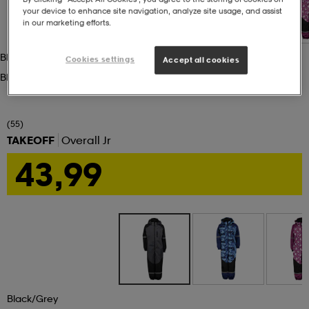
your device to enhance site navigation, analyze site usage, and assist
in our marketing efforts.
set
asut
tarvikkeet
u- & treenikengät
Black/grey
Cookies settings
Accept all cookies
Black/grey
olasit
eet & lapaset
(55)
aatteet
TAKEOFF
Overall Jr
43,99
aatteet
rit
eet & lapaset
eet & lapaset
olasit
et
rrastot
set
Black/grey