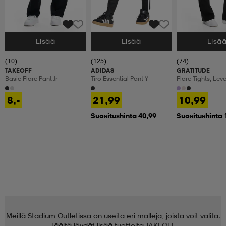
Lisää
Lisää
Lisä
Valitse Koko
Valitse Koko
Valitse Koko
(10)
(125)
(74)
TAKEOFF
ADIDAS
GRATITUDE
Basic Flare Pant Jr
Tiro Essential Pant Y
Flare Tights, Lev
Treenitrikoot, La
8,-
21,99
10,99
Suositushinta 40,99
Suositushinta 
Meillä Stadium Outletissa on useita eri malleja, joista voit valita.
Täältä löydät lisää tuotteita
TAKEOFF