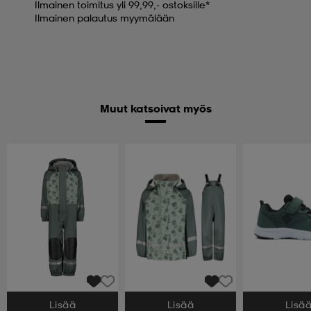
Ilmainen toimitus yli 99,99,- ostoksille*
Ilmainen palautus myymälään
Muut katsoivat myös
Lisää
Lisää
Lisä
Valitse Koko
Valitse Koko
Valitse Koko