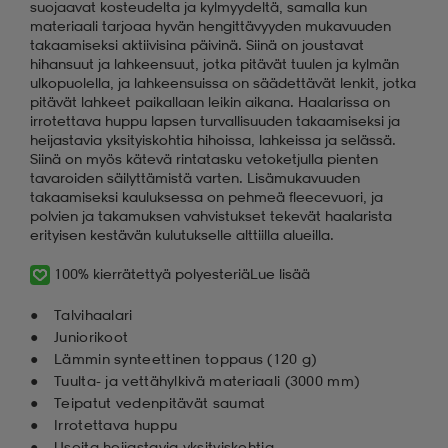
suojaavat kosteudelta ja kylmyydeltä, samalla kun
materiaali tarjoaa hyvän hengittävyyden mukavuuden
takaamiseksi aktiivisina päivinä. Siinä on joustavat
hihansuut ja lahkeensuut, jotka pitävät tuulen ja kylmän
ulkopuolella, ja lahkeensuissa on säädettävät lenkit, jotka
pitävät lahkeet paikallaan leikin aikana. Haalarissa on
irrotettava huppu lapsen turvallisuuden takaamiseksi ja
heijastavia yksityiskohtia hihoissa, lahkeissa ja selässä.
Siinä on myös kätevä rintatasku vetoketjulla pienten
tavaroiden säilyttämistä varten. Lisämukavuuden
takaamiseksi kauluksessa on pehmeä fleecevuori, ja
polvien ja takamuksen vahvistukset tekevät haalarista
erityisen kestävän kulutukselle alttiilla alueilla.
100% kierrätettyä polyesteriä
Lue lisää
Talvihaalari
Juniorikoot
Lämmin synteettinen toppaus (120 g)
Tuulta- ja vettähylkivä materiaali (3000 mm)
Teipatut vedenpitävät saumat
Irrotettava huppu
Useita heijastavia yksityiskohtia