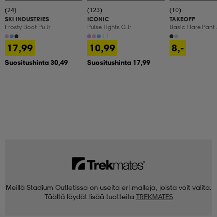
(24)
(123)
(10)
SKI INDUSTRIES
ICONIC
TAKEOFF
Frosty Boot Pu Jr
Pulse Tights G Jr
Basic Flare Pant 
+1
17,99
10,99
8,-
Suositushinta 30,49
Suositushinta 17,99
Meillä Stadium Outletissa on useita eri malleja, joista voit valita.
Täältä löydät lisää tuotteita
TREKMATES