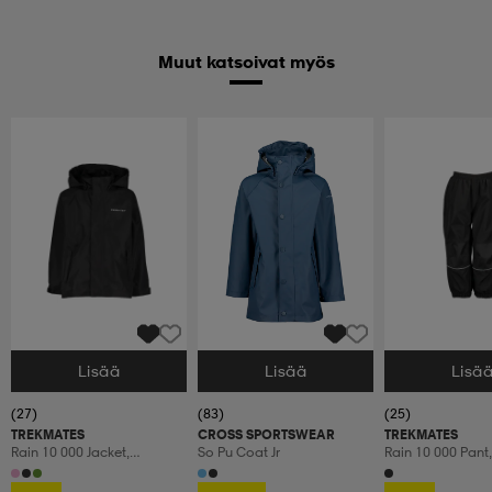
Muut katsoivat myös
Lisää
Lisää
Lisä
Valitse Koko
Valitse Koko
Valitse Koko
(27)
(83)
(25)
TREKMATES
CROSS SPORTSWEAR
TREKMATES
Rain 10 000 Jacket,
So Pu Coat Jr
Rain 10 000 Pant,
Sadetakki, Lasten
Sadehousut, Las