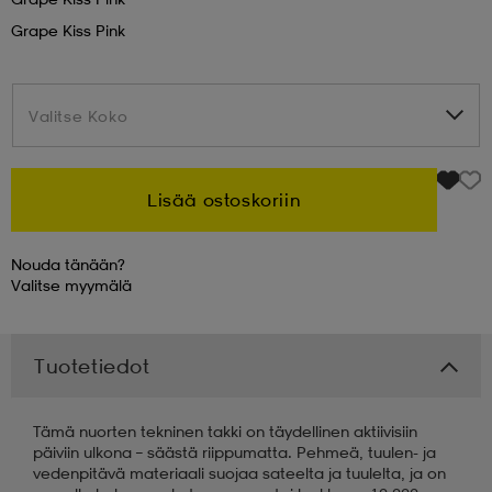
Grape Kiss Pink
 & otsanauhat
 & otsanauhat
asut
Valitse Koko
Valitse Koko
et
Lisää ostoskoriin
rrastot
s
Nouda tänään?
Valitse
myymälä
s
Tuotetiedot
Tämä nuorten tekninen takki on täydellinen aktiivisiin
päiviin ulkona – säästä riippumatta. Pehmeä, tuulen- ja
vedenpitävä materiaali suojaa sateelta ja tuulelta, ja on