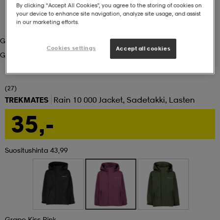
By clicking “Accept All Cookies”, you agree to the storing of cookies on
your device to enhance site navigation, analyze site usage, and assist
set
asut
tarvikkeet
u- & treenikengät
in our marketing efforts.
Grape Kiss Pink
Cookies settings
Accept all cookies
Grape Kiss Pink
olasit
eet & lapaset
(27)
aatteet
TREKMATES
Rain 10 000 Jacket, Sadetakki, Lasten
35,-
aatteet
rit
Suositushinta 43,99
eet & lapaset
eet & lapaset
olasit
et
rrastot
set
Grape Kiss Pink