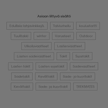
Asiaan liittyvä sisältö
Edullisia lahjavinkkejä.
Talviurheilu
koulustartti
Tuulitakki
winter
Varusteet
Outdoor
Ulkoiluvaatteet
Lastenvaatteet
Lasten sadevaatteet
Takit
Syystakit
Lasten takit
Lasten syystakit
Sadevaatteet
Sadetakit
Kevättakit
Sade- ja kuoritakit
Kevättakit
Sade- ja kuoritakit
TREKMATES