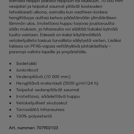
samalla helppo pakata reppuun tai laukkuun. 10 000 mm
vesipilari ja teipatut saumat pitävät kosteuden
tehokkaasti ulkona, samalla kun vaatteen korkea
hengittävyys auttaa kehoa päästämään ylimääräisen
lämmön ulos. Irrotettava huppu tarjoaa joustavuutta
sään mukaan, ja hihansuita voi säätää tiukaksi kylmää
tuulta vastaan. Edessä on kaksi käytännöllistä
vetoketjullista taskua turvallista säilytystä varten. Lisäksi
takissa on PFAS-vapaa vettähylkivä pintakäsittely –
parempi valinta lapsille ja ympäristölle.
Sadetakki
Juniorikoot
Vedenpitävä (10 000 mm)
Hengittävä materiaali (5000 g/m²/24 h)
Teipatut vedenpitävät saumat
Irrotettava, säädettävä huppu
Vetoketjulliset sivutaskut
Tarrasäätö hihansuissa
100% polyesteriä
Art. nummer: 707902103