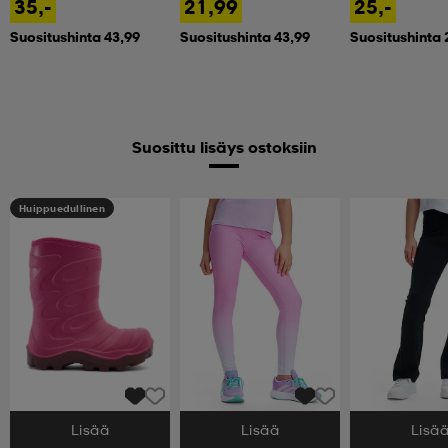
35,-
21,99
25,-
Suositushinta 43,99
Suositushinta 43,99
Suositushinta 
Suosittu lisäys ostoksiin
Huippuedullinen
Lisää
Lisää
Lisä
Valitse Koko
Valitse Koko
Valitse Koko