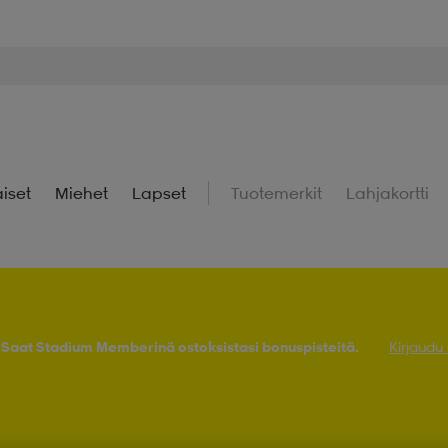
iset
Miehet
Lapset
Tuotemerkit
Lahjakortti
! Saat Stadium Memberinä ostoksistasi bonuspisteitä.
Kirjaudu