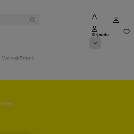
Kirjaudu
Myymälämme
 sisään