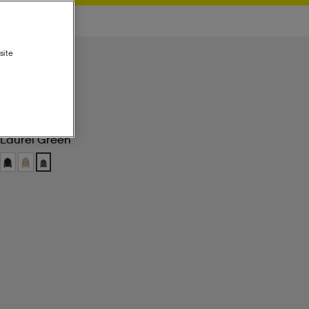
site
Laurel Green
Laurel Green