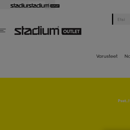
Varusteet
Na
Psst..