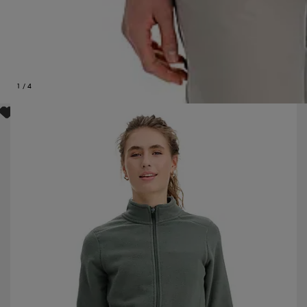
1
/
4