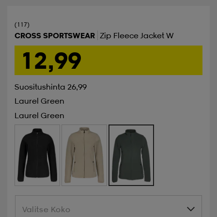
(117)
CROSS SPORTSWEAR
Zip Fleece Jacket W
12,99
Suositushinta 26,99
Laurel Green
Laurel Green
Valitse Koko
Valitse Koko