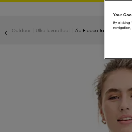
Your Cook
By clicking 
navigation, 
|
|
Outdoor
Ulkoiluvaatteet
Zip Fleece Jacket W