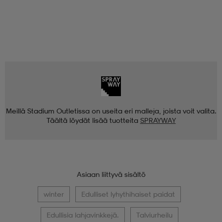
Meillä Stadium Outletissa on useita eri malleja, joista voit valita.
Täältä löydät lisää tuotteita
SPRAYWAY
Asiaan liittyvä sisältö
winter
Edulliset lyhythihaiset paidat
Edullisia lahjavinkkejä.
Talviurheilu