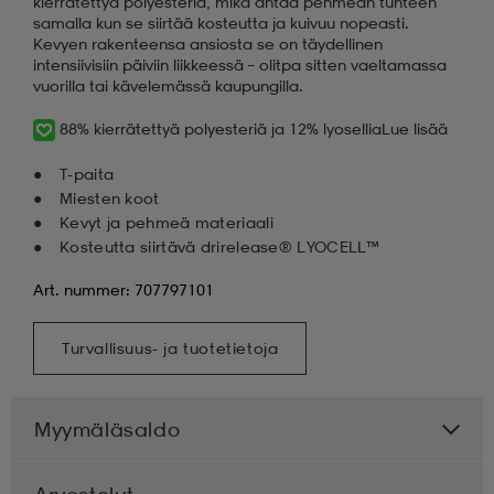
kierrätettyä polyesteriä, mikä antaa pehmeän tunteen
samalla kun se siirtää kosteutta ja kuivuu nopeasti.
Kevyen rakenteensa ansiosta se on täydellinen
intensiivisiin päiviin liikkeessä – olitpa sitten vaeltamassa
vuorilla tai kävelemässä kaupungilla.
88% kierrätettyä polyesteriä ja 12% lyosellia
Lue lisää
T-paita
Miesten koot
Kevyt ja pehmeä materiaali
Kosteutta siirtävä drirelease® LYOCELL™
Art. nummer: 707797101
Turvallisuus- ja tuotetietoja
Myymäläsaldo
Arvostelut