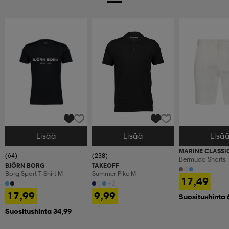
Lisää
Lisää
Lisä
Valitse Koko
Valitse Koko
Valitse Koko
MARINE CLASSI
(64)
(238)
Bermuda Shorts
BJÖRN BORG
TAKEOFF
Borg Sport T-Shirt M
Summer Pike M
17,49
+2
17,99
9,99
Suositushinta 
Suositushinta 34,99