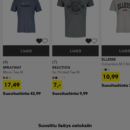
Lisää
Lisää
Lisä
Valitse Koko
Valitse Koko
Valitse Koko
ELLESSE
(4)
(7)
Columbia M T-Shi
SPRAYWAY
REACTION
Mirror Tee M
So Printed Tee M
10,99
+4
17,49
7,-
Suositushinta 
Suositushinta 43,99
Suositushinta 9,99
Suosittu lisäys ostoksiin