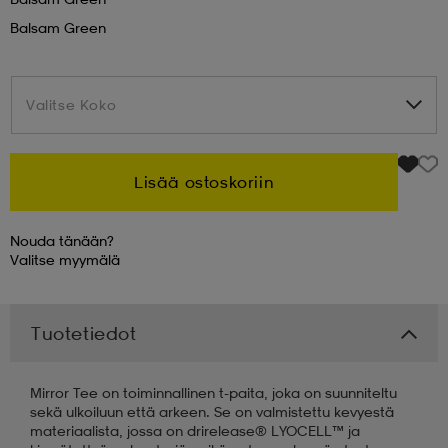
Balsam Green
 & otsanauhat
 & otsanauhat
asut
Valitse Koko
Valitse Koko
et
Lisää ostoskoriin
rrastot
s
Nouda tänään?
Valitse
myymälä
s
Tuotetiedot
Mirror Tee on toiminnallinen t-paita, joka on suunniteltu
sekä ulkoiluun että arkeen. Se on valmistettu kevyestä
materiaalista, jossa on drirelease® LYOCELL™ ja