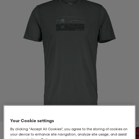
t
uskengät
dat
uskengät
alit
saappaat
t
alit
aatteet
saappaat
it
alit
it
saappaat
elikengät
 & hameet
kengät & saappaat
 & paidat
elikengät
aatteet
kengät & saappaat
t & Uimapuvut
kengät
set
kengät & saappaat
et
kengät
1
/
2
Your Cookie settings
aatteet
tarvikkeet
olasit
kengät
rrastot
tarvikkeet
By clicking “Accept All Cookies”, you agree to the storing of cookies on
your device to enhance site navigation, analyze site usage, and assist