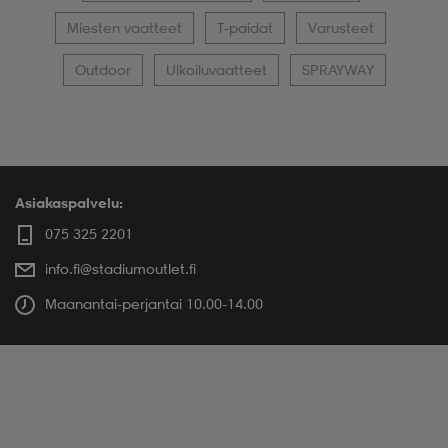
Miesten vaatteet
T-paidat
Varusteet
Outdoor
Ulkoiluvaatteet
SPRAYWAY
Asiakaspalvelu:
075 325 2201
info.fi@stadiumoutlet.fi
Maanantai-perjantai 10.00-14.00