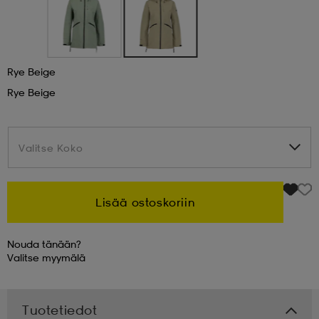
 & otsanauhat
 & otsanauhat
asut
Rye Beige
et
Rye Beige
rrastot
s
Valitse Koko
Valitse Koko
s
Lisää ostoskoriin
Nouda tänään?
Valitse
myymälä
Tuotetiedot