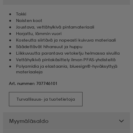
Takki
Naisten koot
Joustava, vettähylkivä pintamateriaali
Harjattu, lämmin vuori
Kosteutta siirtävä ja nopeasti kuivuva materiaali
Säädettävät hihansuut ja huppu
Liikkuvuutta parantava vetoketju helmassa sivuilla
Vettähylkivä pintakäsittely ilman PFAS-yhdisteitä
Polyamidia ja elastaania, bluesign®-hyväksyttyjä
materiaaleja
Art. nummer: 707746101
Turvallisuus- ja tuotetietoja
Myymäläsaldo