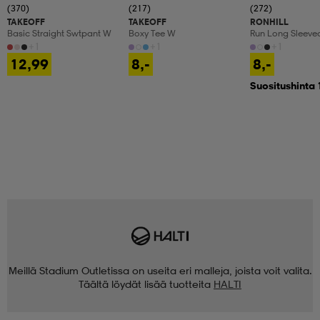
(370)
(217)
(272)
TAKEOFF
TAKEOFF
RONHILL
Basic Straight Swtpant W
Boxy Tee W
Run Long Sleeve
+1
+1
+1
12,99
8,-
8,-
Suositushinta 
Meillä Stadium Outletissa on useita eri malleja, joista voit valita.
Täältä löydät lisää tuotteita
HALTI