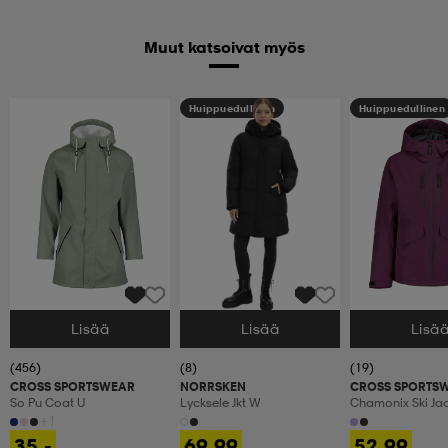
Muut katsoivat myös
Huippuedullinen
Huippuedullinen
Lisää
Lisää
Lisä
Valitse Koko
Valitse Koko
Valitse Koko
(456)
(8)
(19)
CROSS SPORTSWEAR
NORRSKEN
CROSS SPORTS
So Pu Coat U
Lycksele Jkt W
Chamonix Ski Ja
+1
35,-
69,99
52,99