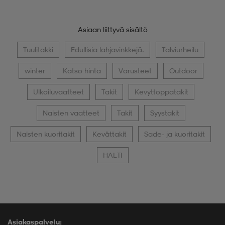
Asiaan liittyvä sisältö
Tuulitakki
Edullisia lahjavinkkejä.
Talviurheilu
winter
Katso hinta
Varusteet
Outdoor
Ulkoiluvaatteet
Takit
Kevyttoppatakit
Naisten vaatteet
Takit
Syystakit
Naisten kuoritakit
Kevättakit
Sade- ja kuoritakit
HALTI
Asiakaspalvelu: