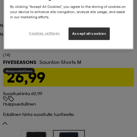
By clicking “Accept All Cookies”, you agree to the storing of cookies on
your device to enhance site navigation, analyze site usage, and assist
set
asut
tarvikkeet
u- & treenikengät
in our marketing efforts.
Navy
Cookies settings
Accept all cookies
Navy
olasit
eet & lapaset
(14)
aatteet
FIVESEASONS
Saunton Shorts M
26,99
Huippuedullinen
aatteet
rit
Suositushinta 60,99
Huippuedullinen
eet & lapaset
eet & lapaset
olasit
Edullinen hinta suositulle tuotteelle.
et
rrastot
set