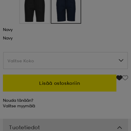
 & otsanauhat
 & otsanauhat
asut
Navy
et
Navy
rrastot
s
Valitse Koko
Valitse Koko
s
Lisää ostoskoriin
Nouda tänään?
Valitse
myymälä
Tuotetiedot