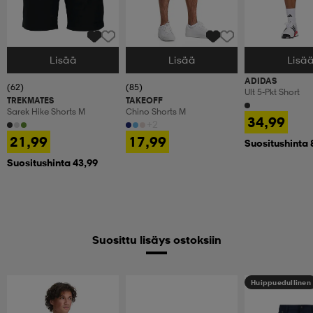
Lisää
Lisää
Lisä
Valitse Koko
Valitse Koko
Valitse Koko
ADIDAS
(62)
(85)
Ult 5-Pkt Short
TREKMATES
TAKEOFF
Sarek Hike Shorts M
Chino Shorts M
34,99
+2
21,99
17,99
Suositushinta 
Suositushinta 43,99
Suosittu lisäys ostoksiin
Huippuedullinen