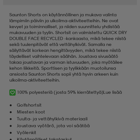
Saunton Shorts on käytännöllinen ja mukava valinta
lämpimiin päiviin ja ulkoilma-aktiviteetteihin. Ne ovat
kevyet ja toiminnalliset, ja niiden suunnittelu yhdistää
mukavuuden ja tyylin. Shortsit on valmistettu QUICK DRY
DOUBLE FACE RECYCLED -kankaasta, mikä tekee niistä
sekä tuulenpitävät että vettähylkivät. Samalla ne
säilyttävät korkean hengittävyyden, mikä tekee niistä
täydelliset vaihtelevaan säähän. Joustava sivusäätö
takaa joustavan ja varman istuvuuden, joka myötäilee
kehon liikkeitä. Sporttisen ja tyylikkään muotoilunsa
ansiosta Saunton Shorts sopii yhtä hyvin arkeen kuin
ulkoilma-aktiviteetteihin.
100% polyesteriä (josta 59% kierrätettyä)
Lue lisää
Golfshortsit
Miesten koot
Tuulta- ja vettähylkivä materiaali
Joustava vyötärö, jota voi säätää
Vyölenkit
Käytännölliset takataskut