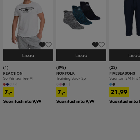
Lisää
Lisää
Lisä
Valitse Koko
Valitse Koko
Valitse Koko
(1)
(898)
(23)
REACTION
NORFOLK
FIVESEASONS
So Printed Tee M
Training Sock 3p
Saunton 3/4 Pnt 
+4
+1
7,-
7,-
21,99
Suositushinta 9,99
Suositushinta 9,99
Suositushinta 