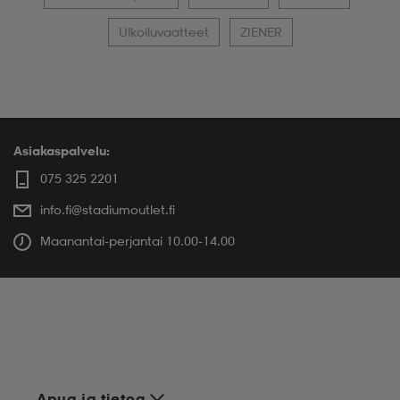
Ulkoiluvaatteet
ZIENER
Asiakaspalvelu:
075 325 2201
info.fi@stadiumoutlet.fi
Maanantai-perjantai 10.00-14.00
Apua ja tietoa