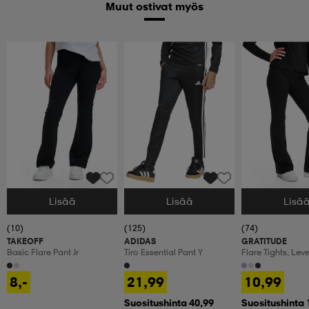
Muut ostivat myös
Lisää
Lisää
Lisä
Valitse Koko
Valitse Koko
Valitse Koko
(10)
(125)
(74)
TAKEOFF
ADIDAS
GRATITUDE
Basic Flare Pant Jr
Tiro Essential Pant Y
Flare Tights, Lev
Treenitrikoot, La
8,-
21,99
10,99
Suositushinta 40,99
Suositushinta 