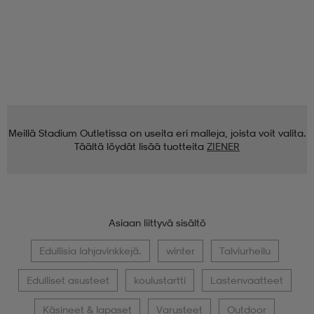
Meillä Stadium Outletissa on useita eri malleja, joista voit valita.
Täältä löydät lisää tuotteita
ZIENER
Asiaan liittyvä sisältö
Edullisia lahjavinkkejä.
winter
Talviurheilu
Edulliset asusteet
koulustartti
Lastenvaatteet
Käsineet & lapaset
Varusteet
Outdoor