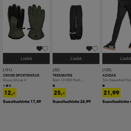
Lisää
Lisää
Lisä
Valitse Koko
Valitse Koko
Valitse Koko
(151)
(32)
(125)
CROSS SPORTSWEAR
TREKMATES
ADIDAS
Snow Glove Jr
Rain 10 000 Pant,
Tiro Essential Pan
Sadehousut, Lasten
12,-
25,-
21,99
Suositushinta 17,49
Suositushinta 26,99
Suositushinta 