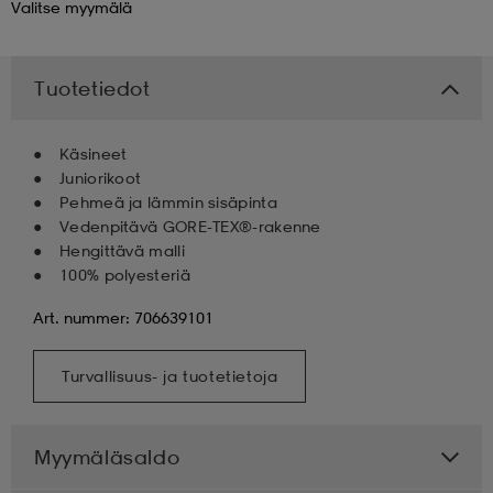
Valitse
myymälä
 & otsanauhat
 & otsanauhat
asut
Tuotetiedot
et
Käsineet
Juniorikoot
Pehmeä ja lämmin sisäpinta
rrastot
s
Vedenpitävä GORE-TEX®-rakenne
Hengittävä malli
100% polyesteriä
s
Art. nummer: 706639101
Turvallisuus- ja tuotetietoja
Myymäläsaldo