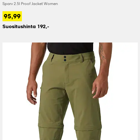
Sparv 2.5l Proof Jacket Women
 & otsanauhat
 & otsanauhat
asut
95,99
Suositushinta 192,-
et
rrastot
s
s