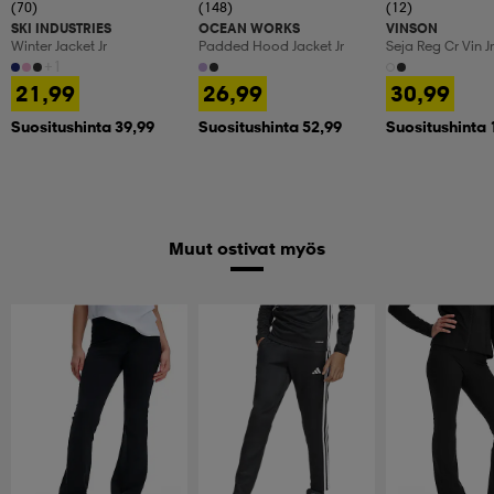
(70)
(148)
(12)
SKI INDUSTRIES
OCEAN WORKS
VINSON
Winter Jacket Jr
Padded Hood Jacket Jr
Seja Reg Cr Vin J
+1
21,99
26,99
30,99
Suositushinta 39,99
Suositushinta 52,99
Suositushinta 
Muut ostivat myös