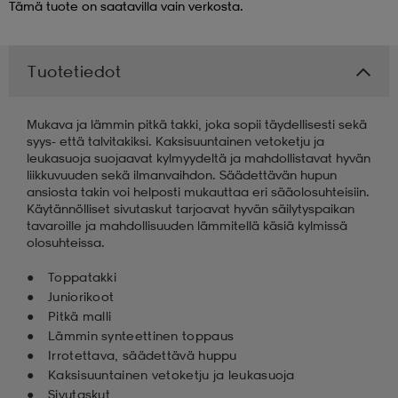
Tämä tuote on saatavilla vain verkosta.
 & otsanauhat
 & otsanauhat
asut
Tuotetiedot
et
Mukava ja lämmin pitkä takki, joka sopii täydellisesti sekä
syys- että talvitakiksi. Kaksisuuntainen vetoketju ja
leukasuoja suojaavat kylmyydeltä ja mahdollistavat hyvän
rrastot
s
liikkuvuuden sekä ilmanvaihdon. Säädettävän hupun
ansiosta takin voi helposti mukauttaa eri sääolosuhteisiin.
Käytännölliset sivutaskut tarjoavat hyvän säilytyspaikan
tavaroille ja mahdollisuuden lämmitellä käsiä kylmissä
s
olosuhteissa.
Toppatakki
Juniorikoot
Pitkä malli
Lämmin synteettinen toppaus
Irrotettava, säädettävä huppu
Kaksisuuntainen vetoketju ja leukasuoja
Sivutaskut