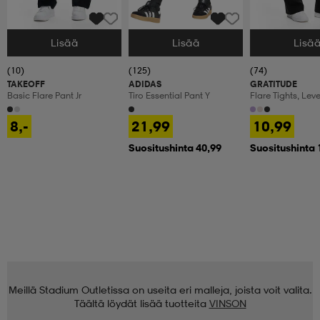
Lisää
Lisää
Lisä
Valitse Koko
Valitse Koko
Valitse Koko
(10)
(125)
(74)
TAKEOFF
ADIDAS
GRATITUDE
Basic Flare Pant Jr
Tiro Essential Pant Y
Flare Tights, Lev
Treenitrikoot, La
8,-
21,99
10,99
Suositushinta 40,99
Suositushinta 
Meillä Stadium Outletissa on useita eri malleja, joista voit valita.
Täältä löydät lisää tuotteita
VINSON