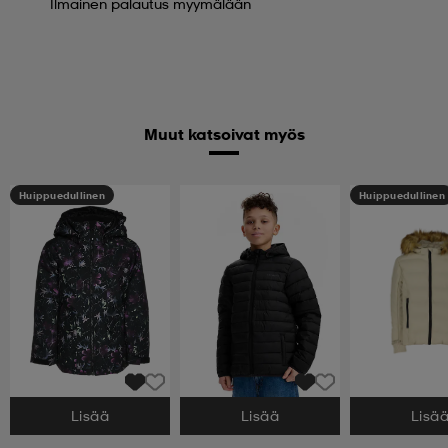
Ilmainen palautus myymälään
Muut katsoivat myös
Huippuedullinen
Huippuedullinen
Lisää
Lisää
Lisä
Valitse Koko
Valitse Koko
Valitse Koko