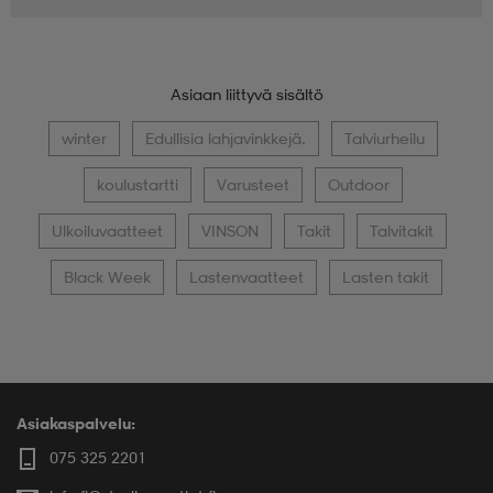
Asiaan liittyvä sisältö
winter
Edullisia lahjavinkkejä.
Talviurheilu
koulustartti
Varusteet
Outdoor
Ulkoiluvaatteet
VINSON
Takit
Talvitakit
Black Week
Lastenvaatteet
Lasten takit
Asiakaspalvelu:
075 325 2201