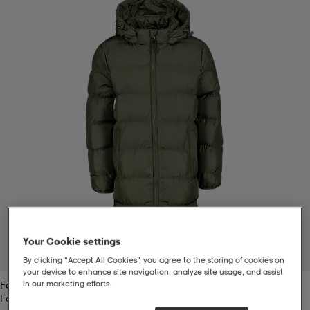
t
uskengät
dat
uskengät
alit
saappaat
t
alit
aatteet
saappaat
it
alit
it
saappaat
elikengät
 & hameet
kengät & saappaat
 & paidat
elikengät
aatteet
kengät & saappaat
t & Uimapuvut
kengät
set
kengät & saappaat
et
kengät
Your Cookie settings
1
/
2
By clicking “Accept All Cookies”, you agree to the storing of cookies on
your device to enhance site navigation, analyze site usage, and assist
in our marketing efforts.
Forest Night
aatteet
tarvikkeet
olasit
kengät
rrastot
tarvikkeet
Forest Night