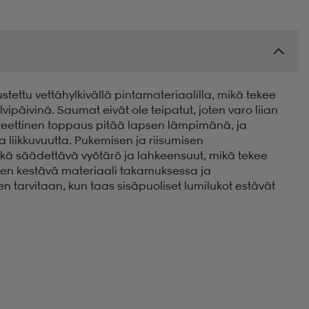
stettu vettähylkivällä pintamateriaalilla, mikä tekee
lvipäivinä. Saumat eivät ole teipatut, joten varo liian
teettinen toppaus pitää lapsen lämpimänä, ja
 liikkuvuutta. Pukemisen ja riisumisen
ekä säädettävä vyötärö ja lahkeensuut, mikä tekee
yisen kestävä materiaali takamuksessa ja
ten tarvitaan, kun taas sisäpuoliset lumilukot estävät