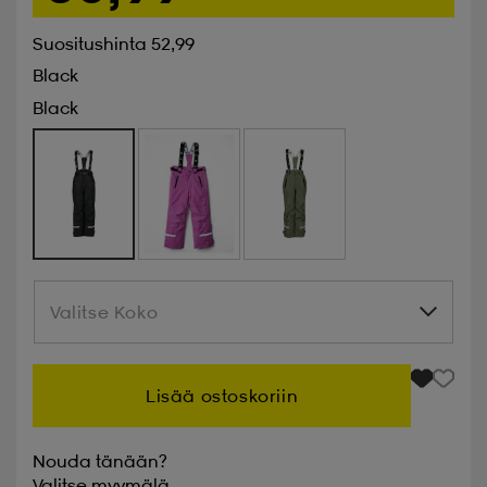
Suositushinta 52,99
Black
Black
Valitse Koko
Valitse Koko
Lisää ostoskoriin
Nouda tänään?
Valitse
myymälä