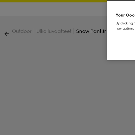
Your Cook
By clicking 
navigation, 
|
|
Outdoor
Ulkoiluvaatteet
Snow Pant Jr