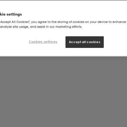
ie settings
“Accept All Cookies”, you agree to the storing of cookies on your device to enhance 
analyze site usage, and assist in our marketing efforts.
Cookies settings
Accept all cookies