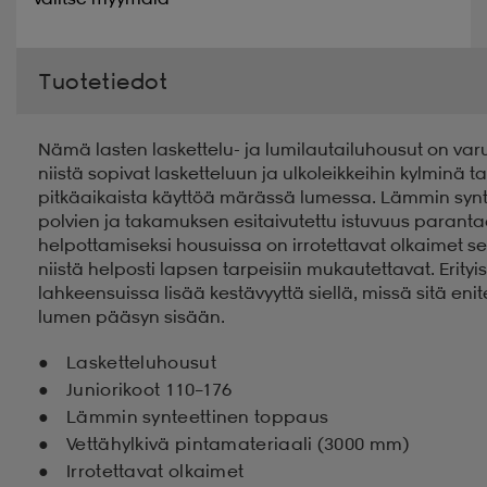
Tuotetiedot
Nämä lasten laskettelu- ja lumilautailuhousut on varu
niistä sopivat lasketteluun ja ulkoleikkeihin kylminä ta
pitkäaikaista käyttöä märässä lumessa. Lämmin syn
polvien ja takamuksen esitaivutettu istuvuus parantaa
helpottamiseksi housuissa on irrotettavat olkaimet s
niistä helposti lapsen tarpeisiin mukautettavat. Erit
lahkeensuissa lisää kestävyyttä siellä, missä sitä eni
lumen pääsyn sisään.
Lasketteluhousut
Juniorikoot 110–176
Lämmin synteettinen toppaus
Vettähylkivä pintamateriaali (3000 mm)
Irrotettavat olkaimet