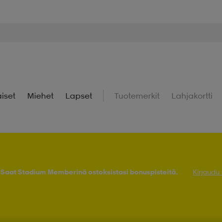
iset
Miehet
Lapset
Tuotemerkit
Lahjakortti
! Saat Stadium Memberinä ostoksistasi bonuspisteitä.
Kirjaudu