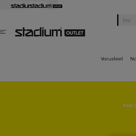
Varusteet
Na
Psst..