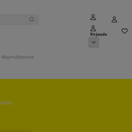
Kirjaudu
Myymälämme
 sisään