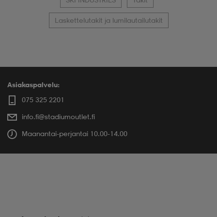
Laskettelutakit ja lumilautailutakit
Asiakaspalvelu:
075 325 2201
info.fi@stadiumoutlet.fi
Maanantai-perjantai 10.00-14.00