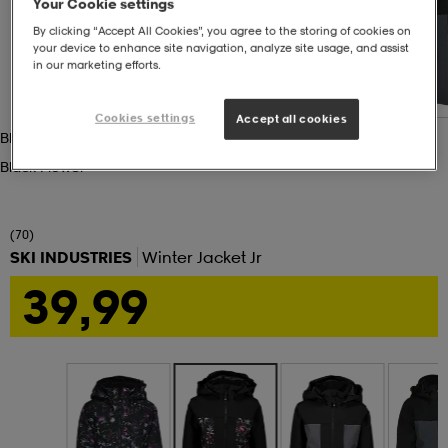
Your Cookie settings
By clicking “Accept All Cookies”, you agree to the storing of cookies on
set
asut
tarvikkeet
u- & treenikengät
your device to enhance site navigation, analyze site usage, and assist
in our marketing efforts.
olasit
eet & lapaset
Cookies settings
Accept all cookies
Black Flower
Black Flower
aatteet
(70)
SKI INDUSTRIES
Winter Jacket Jr
aatteet
rit
39,99
eet & lapaset
eet & lapaset
olasit
et
rrastot
set