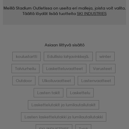
Meillä Stadium Outletissa on useita eri malleja, joista voit valita.
Täältä löydät lisää tuotteita
SKI INDUSTRIES
Asiaan liittyvä sisältö
koulustartti
Edullisia lahjavinkkejä.
winter
Talviurheilu
Lasketteluvaatteet
Varusteet
Outdoor
Ulkoiluvaatteet
Lastenvaatteet
Lasten takit
Laskettelu
Laskettelutakit ja lumilautailutakit
Lasten laskettelutakki ja lumilautailutakki
SKI INDUSTRIES
Takit