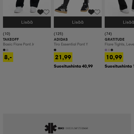
Lisää
Lisää
Lisä
Valitse Koko
Valitse Koko
Valitse Koko
(10)
(125)
(74)
TAKEOFF
ADIDAS
GRATITUDE
Basic Flare Pant Jr
Tiro Essential Pant Y
Flare Tights, Lev
Treenitrikoot, La
8,-
21,99
10,99
Suositushinta 40,99
Suositushinta 