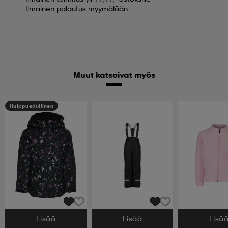
Ilmainen palautus myymälään
Muut katsoivat myös
Huippuedullinen
Lisää
Lisää
Lisä
Valitse Koko
Valitse Koko
Valitse Koko