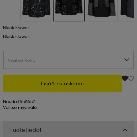
 & otsanauhat
 & otsanauhat
asut
Black Flower
et
Black Flower
rrastot
s
Valitse Koko
Valitse Koko
s
Lisää ostoskoriin
Nouda tänään?
Valitse
myymälä
Tuotetiedot