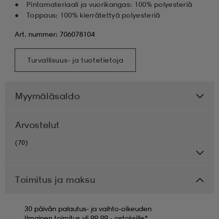
Pintamateriaali ja vuorikangas: 100% polyesteriä
Toppaus: 100% kierrätettyä polyesteriä
Art. nummer: 706078104
Turvallisuus- ja tuotetietoja
Myymäläsaldo
Arvostelut
(70)
Toimitus ja maksu
30 päivän palautus- ja vaihto-oikeuden
Ilmainen toimitus yli 99,99,- ostoksille*