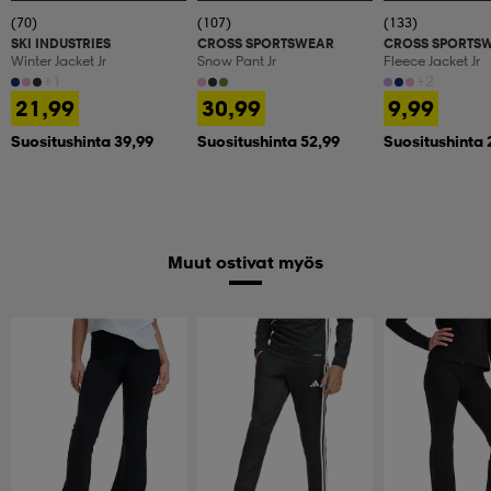
(70)
(107)
(133)
SKI INDUSTRIES
CROSS SPORTSWEAR
CROSS SPORTS
Winter Jacket Jr
Snow Pant Jr
Fleece Jacket Jr
+1
+2
21,99
30,99
9,99
Suositushinta 39,99
Suositushinta 52,99
Suositushinta 
Muut ostivat myös