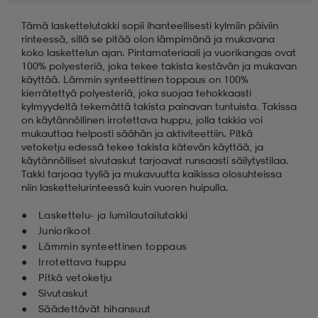
Tämä laskettelutakki sopii ihanteellisesti kylmiin päiviin
rinteessä, sillä se pitää olon lämpimänä ja mukavana
koko laskettelun ajan. Pintamateriaali ja vuorikangas ovat
100% polyesteriä, joka tekee takista kestävän ja mukavan
käyttää. Lämmin synteettinen toppaus on 100%
kierrätettyä polyesteriä, joka suojaa tehokkaasti
kylmyydeltä tekemättä takista painavan tuntuista. Takissa
on käytännöllinen irrotettava huppu, jolla takkia voi
mukauttaa helposti säähän ja aktiviteettiin. Pitkä
vetoketju edessä tekee takista kätevän käyttää, ja
käytännölliset sivutaskut tarjoavat runsaasti säilytystilaa.
Takki tarjoaa tyyliä ja mukavuutta kaikissa olosuhteissa
niin laskettelurinteessä kuin vuoren huipulla.
Laskettelu- ja lumilautailutakki
Juniorikoot
Lämmin synteettinen toppaus
Irrotettava huppu
Pitkä vetoketju
Sivutaskut
Säädettävät hihansuut