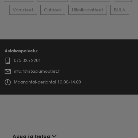
Varusteet
Outdoor
Ulkoiluvaatteet
BULA
Asiakaspalvelu:
075 325 2201
info.fi@stadiumoutlet.fi
Maanantai-perjantai 10.00-14.00
Apua ja tietoa