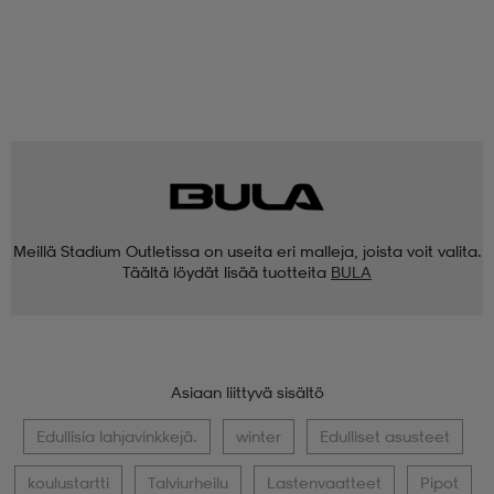
Meillä Stadium Outletissa on useita eri malleja, joista voit valita.
Täältä löydät lisää tuotteita
BULA
Asiaan liittyvä sisältö
Edullisia lahjavinkkejä.
winter
Edulliset asusteet
koulustartti
Talviurheilu
Lastenvaatteet
Pipot