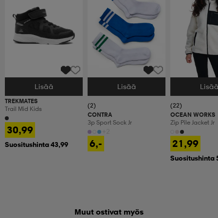
Lisää
Lisää
Lisä
Valitse Koko
Valitse Koko
Valitse Koko
TREKMATES
(2)
(22)
Trail Mid Kids
CONTRA
OCEAN WORKS
3p Sport Sock Jr
Zip Pile Jacket Jr
30,99
+2
6,-
21,99
Suositushinta 43,99
Suositushinta 
Muut ostivat myös