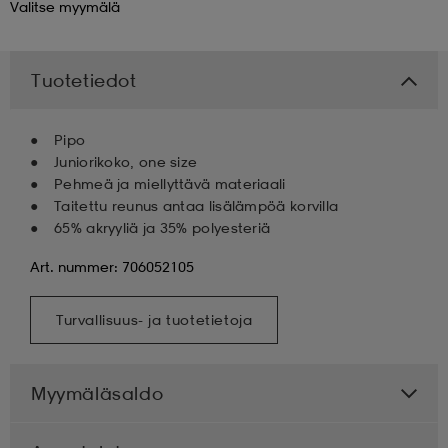
Valitse
myymälä
 & otsanauhat
 & otsanauhat
asut
Tuotetiedot
et
Pipo
Juniorikoko, one size
Pehmeä ja miellyttävä materiaali
rrastot
s
Taitettu reunus antaa lisälämpöä korvilla
65% akryyliä ja 35% polyesteriä
Art. nummer: 706052105
s
Turvallisuus- ja tuotetietoja
Myymäläsaldo