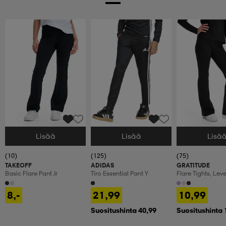
Lisää
Lisää
Lisä
Valitse Koko
Valitse Koko
Valitse Koko
(10)
(125)
(75)
TAKEOFF
ADIDAS
GRATITUDE
Basic Flare Pant Jr
Tiro Essential Pant Y
Flare Tights, Lev
Treenitrikoot, La
8,-
21,99
10,99
Suositushinta 40,99
Suositushinta 