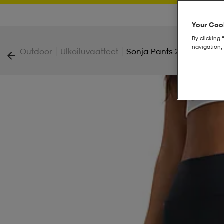
Your Cook
By clicking 
navigation, 
|
|
Outdoor
Ulkoiluvaatteet
Sonja Pants 2.0 W