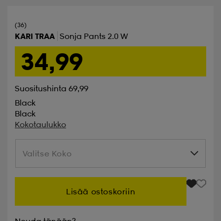
(36)
KARI TRAA
Sonja Pants 2.0 W
34,99
Suositushinta 69,99
Black
Black
Kokotaulukko
Valitse Koko
Valitse Koko
Lisää ostoskoriin