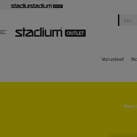
Varusteet
Na
Psst..