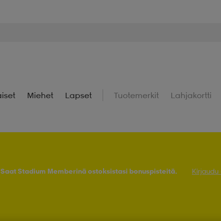
iset
Miehet
Lapset
Tuotemerkit
Lahjakortti
! Saat Stadium Memberinä ostoksistasi bonuspisteitä.
Kirjaudu