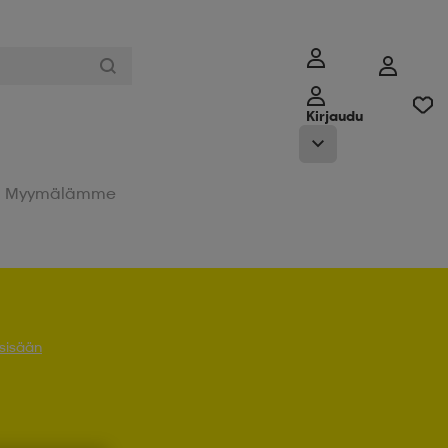
Kirjaudu
Myymälämme
 sisään