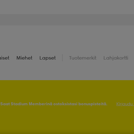
iset
Miehet
Lapset
Tuotemerkit
Lahjakortti
! Saat Stadium Memberinä ostoksistasi bonuspisteitä.
Kirjaudu