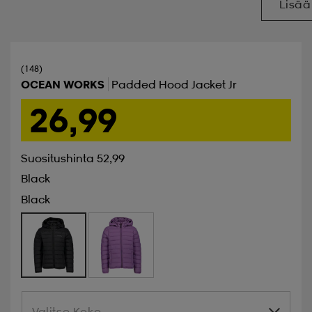
Lisää
(148)
OCEAN WORKS
Padded Hood Jacket Jr
26,99
Suositushinta 52,99
Black
Black
Valitse Koko
Valitse Koko