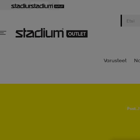
Varusteet
Na
Psst..