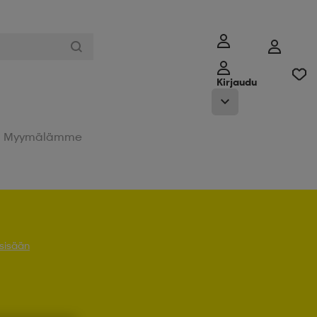
Kirjaudu
Myymälämme
 sisään