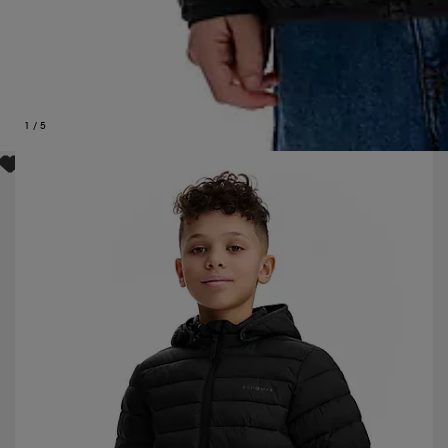
1
/
5