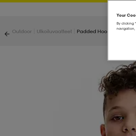
Your Cook
By clicking 
navigation, 
|
|
Outdoor
Ulkoiluvaatteet
Padded Hood Jacket Jr