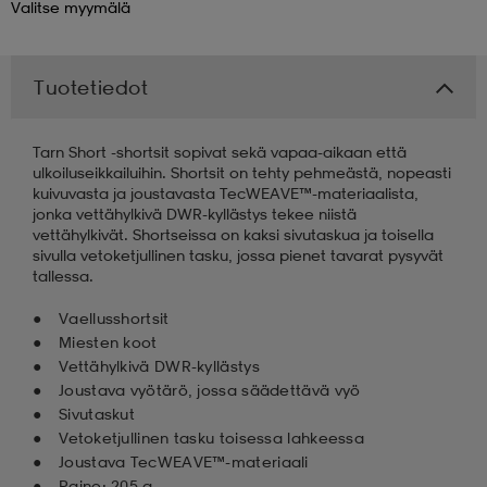
Valitse
myymälä
 & otsanauhat
 & otsanauhat
asut
Tuotetiedot
et
Tarn Short -shortsit sopivat sekä vapaa-aikaan että
ulkoiluseikkailuihin. Shortsit on tehty pehmeästä, nopeasti
kuivuvasta ja joustavasta TecWEAVE™-materiaalista,
rrastot
s
jonka vettähylkivä DWR-kyllästys tekee niistä
vettähylkivät. Shortseissa on kaksi sivutaskua ja toisella
sivulla vetoketjullinen tasku, jossa pienet tavarat pysyvät
tallessa.
s
Vaellusshortsit
Miesten koot
Vettähylkivä DWR-kyllästys
Joustava vyötärö, jossa säädettävä vyö
Sivutaskut
Vetoketjullinen tasku toisessa lahkeessa
Joustava TecWEAVE™-materiaali
Paino: 205 g