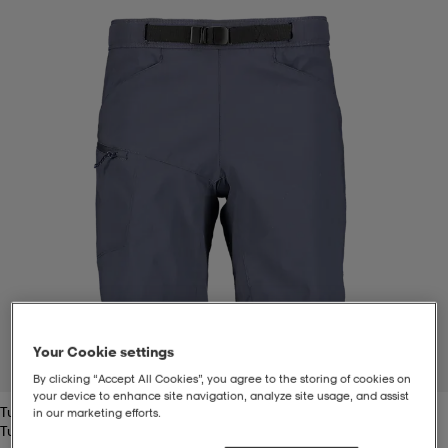
t
uskengät
dat
uskengät
alit
saappaat
t
alit
aatteet
saappaat
it
alit
it
saappaat
elikengät
 & hameet
kengät & saappaat
 & paidat
elikengät
aatteet
kengät & saappaat
t & Uimapuvut
kengät
set
kengät & saappaat
et
kengät
Your Cookie settings
1
/
2
By clicking “Accept All Cookies”, you agree to the storing of cookies on
your device to enhance site navigation, analyze site usage, and assist
Turbulence
aatteet
tarvikkeet
olasit
kengät
rrastot
tarvikkeet
in our marketing efforts.
Turbulence