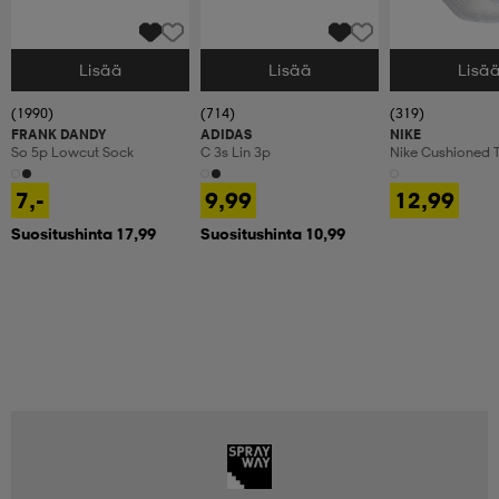
Lisää
Lisää
Lisä
Valitse Koko
Valitse Koko
Valitse Koko
(1990)
(714)
(319)
FRANK DANDY
ADIDAS
NIKE
So 5p Lowcut Sock
C 3s Lin 3p
Nike Cushioned T
Crew Socks
7,-
9,99
12,99
Suositushinta 17,99
Suositushinta 10,99