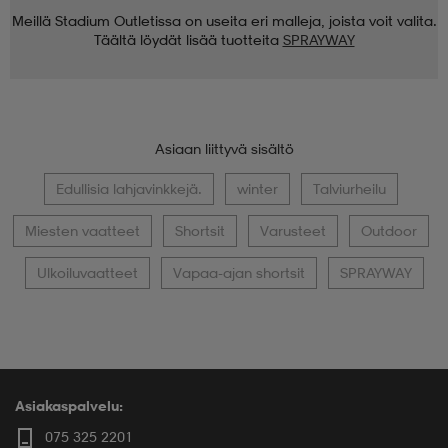
Meillä Stadium Outletissa on useita eri malleja, joista voit valita.
Täältä löydät lisää tuotteita
SPRAYWAY
Asiaan liittyvä sisältö
Edullisia lahjavinkkejä.
winter
Talviurheilu
Miesten vaatteet
Shortsit
Varusteet
Outdoor
Ulkoiluvaatteet
Vapaa-ajan shortsit
SPRAYWAY
Asiakaspalvelu:
075 325 2201