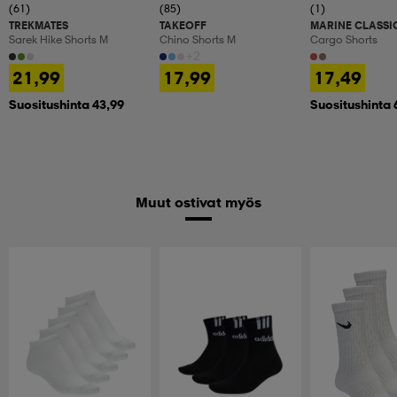
(61)
(85)
(1)
TREKMATES
TAKEOFF
MARINE CLASSI
Sarek Hike Shorts M
Chino Shorts M
Cargo Shorts
+2
21,99
17,99
17,49
Suositushinta 43,99
Suositushinta 
Muut ostivat myös