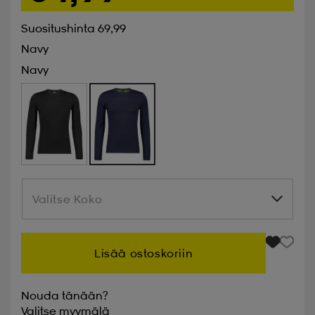
Suositushinta 69,99
Navy
Navy
Valitse Koko
Valitse Koko
Lisää ostoskoriin
Nouda tänään?
Valitse
myymälä