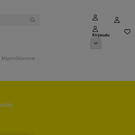
Kirjaudu
Myymälämme
 sisään