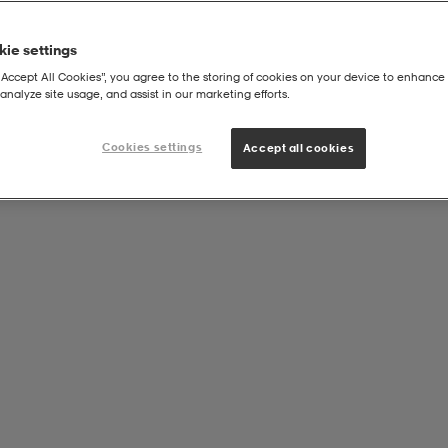
ie settings
“Accept All Cookies”, you agree to the storing of cookies on your device to enhance 
analyze site usage, and assist in our marketing efforts.
Cookies settings
Accept all cookies