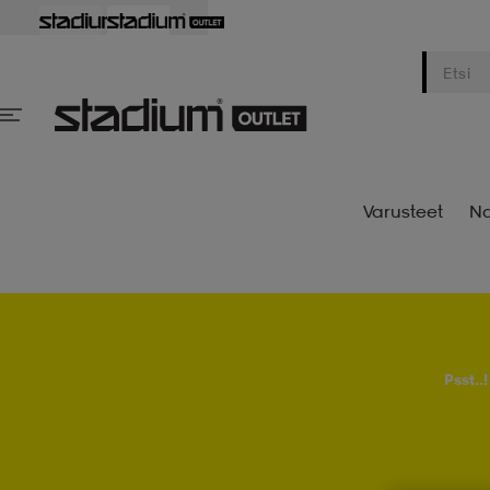
Varusteet
Na
Psst..