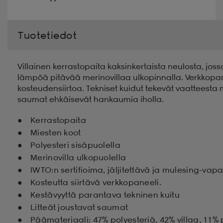
Tuotetiedot
Villainen kerrastopaita kaksinkertaista neulosta, jossa
lämpöä pitävää merinovillaa ulkopinnalla. Verkkopan
kosteudensiirtoa. Tekniset kuidut tekevät vaatteesta
saumat ehkäisevät hankaumia iholla.
Kerrastopaita
Miesten koot
Polyesteri sisäpuolella
Merinovilla ulkopuolella
IWTO:n sertifioima, jäljitettävä ja mulesing-vap
Kosteutta siirtävä verkkopaneeli.
Kestävyyttä parantava tekninen kuitu
Litteät joustavat saumat
Päämateriaali: 47% polyesteriä, 42% villaa, 11% 