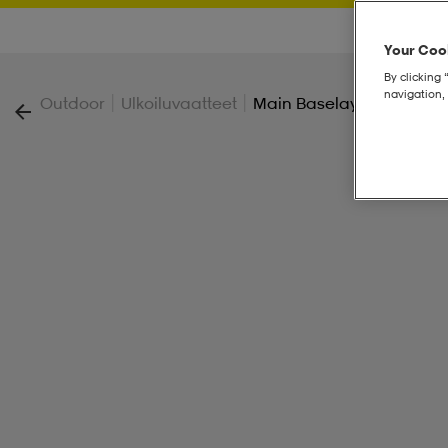
Your Cook
By clicking 
navigation, 
|
|
Outdoor
Ulkoiluvaatteet
Main Baselayer Crew M