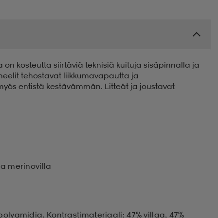
 on kosteutta siirtäviä teknisiä kuituja sisäpinnalla ja
eelit tehostavat liikkumavapautta ja
 myös entistä kestävämmän. Litteät ja joustavat
aa merinovilla
polyamidia. Kontrastimateriaali: 47% villaa, 47%