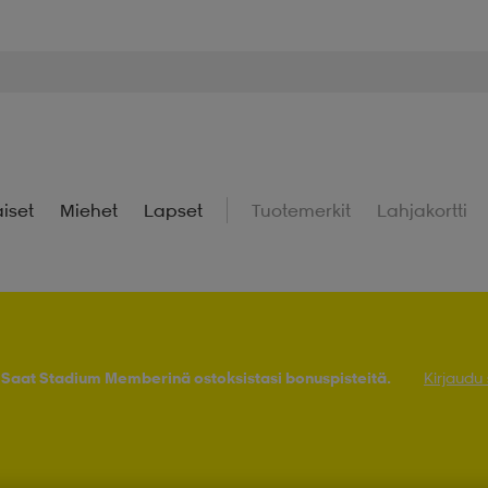
iset
Miehet
Lapset
Tuotemerkit
Lahjakortti
! Saat Stadium Memberinä ostoksistasi bonuspisteitä.
Kirjaudu