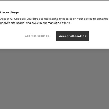
ie settings
“Accept All Cookies”, you agree to the storing of cookies on your device to enhance 
analyze site usage, and assist in our marketing efforts.
Cookies settings
Accept all cookies