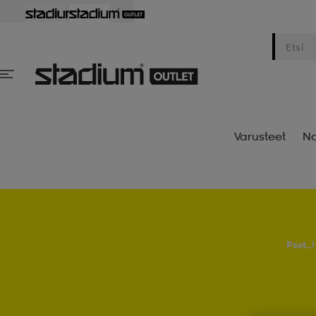
Varusteet
Na
Psst..