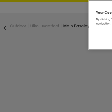
Your Cook
By clicking 
navigation, 
|
|
Outdoor
Ulkoiluvaatteet
Main Baselayer Pant Jr