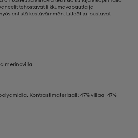
paneelit tehostavat liikkumavapautta ja
 myös entistä kestävämmän. Litteät ja joustavat
aa merinovilla
polyamidia. Kontrastimateriaali: 47% villaa, 47%