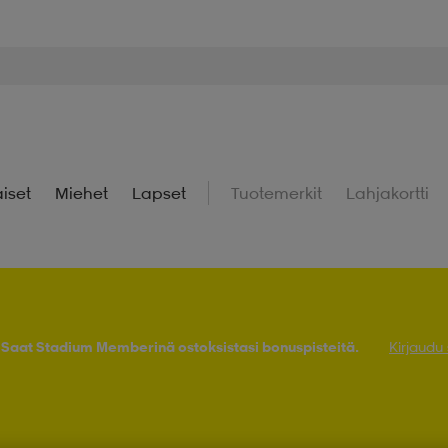
iset
Miehet
Lapset
Tuotemerkit
Lahjakortti
! Saat Stadium Memberinä ostoksistasi bonuspisteitä.
Kirjaudu