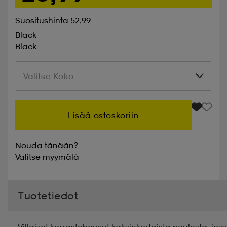
Suositushinta 52,99
Black
Black
Valitse Koko
Valitse Koko
Lisää ostoskoriin
Nouda tänään?
Valitse
myymälä
Tuotetiedot
Villaiset kerrastohousut kaksinkertaista neulosta, joss