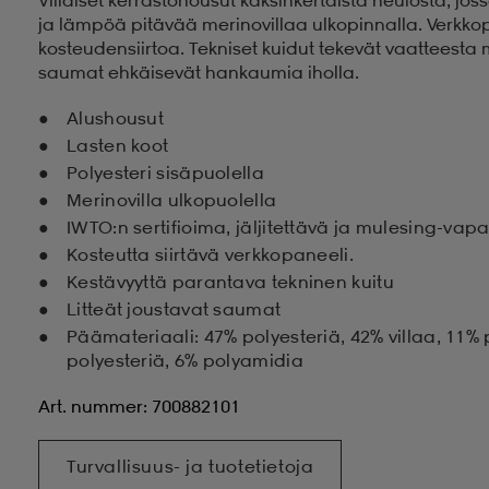
ja lämpöä pitävää merinovillaa ulkopinnalla. Verkko
kosteudensiirtoa. Tekniset kuidut tekevät vaatteesta
saumat ehkäisevät hankaumia iholla.
Alushousut
Lasten koot
Polyesteri sisäpuolella
Merinovilla ulkopuolella
IWTO:n sertifioima, jäljitettävä ja mulesing-vap
Kosteutta siirtävä verkkopaneeli.
Kestävyyttä parantava tekninen kuitu
Litteät joustavat saumat
Päämateriaali: 47% polyesteriä, 42% villaa, 11% 
polyesteriä, 6% polyamidia
Art. nummer: 700882101
Turvallisuus- ja tuotetietoja