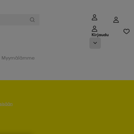
Kirjaudu
Myymälämme
 sisään