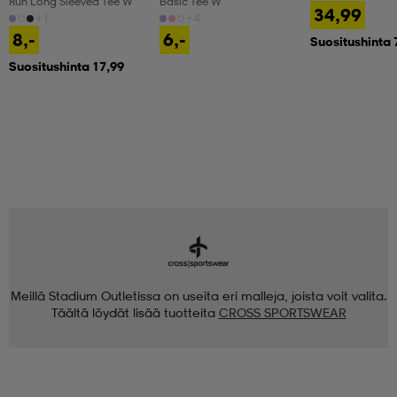
Run Long Sleeved Tee W
Basic Tee W
34,99
+1
+4
8,-
6,-
Suositushinta 
Suositushinta 17,99
Meillä Stadium Outletissa on useita eri malleja, joista voit valita.
Täältä löydät lisää tuotteita
CROSS SPORTSWEAR