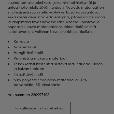
saumattomalla tekniikalla, joka minimoi hiertymät ja
antaa iholle miellyttävän tunteen. Neulottu materiaali on
strategisesti suunniteltu vyöhykkeillä, jotka parantavat
sekä kosteudensiirtoa että eristystä, pitäen sinut kuivana
ja lämpimänä myös kovassa rasituksessa. Joustava ja
nopeasti kuivuva materiaaliseos tekee tästä setistä
luotettavan ensivalinnan talven kaikkiin seikkailuihin.
Kerrasto
Naisten koot
Hengittävä malli
Pehmeä ja mukava materiaali
Tehokkaasti kosteutta siirtävä malli tarjoaa viileän
ja kuivan tunteen
Hengittävä malli
50% polyester coolpass-materiaalia, 37%
polyamidia, 8% elastaania
Art. nummer: 220997106
Turvallisuus- ja tuotetietoja