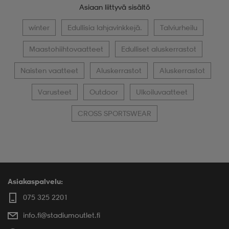
Asiaan liittyvä sisältö
winter
Edullisia lahjavinkkejä.
Talviurheilu
Maastohiihtovaatteet
Edulliset aluskerrastot
Naisten vaatteet
Aluskerrastot
Aluskerrastot
Varusteet
Outdoor
Ulkoiluvaatteet
CROSS SPORTSWEAR
Asiakaspalvelu:
075 325 2201
info.fi@stadiumoutlet.fi