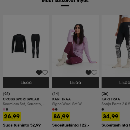
Muut katsoivat myös
Lisää
Lisää
Lisä
Valitse Koko
Valitse Koko
Valitse Koko
(95)
(14)
(36)
CROSS SPORTSWEAR
KARI TRAA
KARI TRAA
Seamless Set, Kerrasto,
Signe Wool Set W
Sonja Pants 2.0 
Naisten
26,99
86,99
34,99
Suositushinta 52,99
Suositushinta 122,-
Suositushinta 