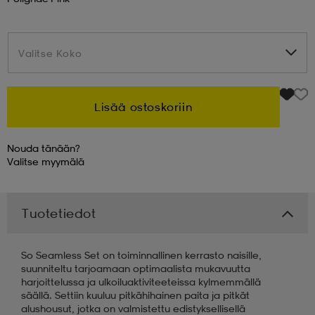
 & otsanauhat
 & otsanauhat
asut
Valitse Koko
Valitse Koko
et
Lisää ostoskoriin
rrastot
s
Nouda tänään?
Valitse
myymälä
s
Tuotetiedot
So Seamless Set on toiminnallinen kerrasto naisille,
suunniteltu tarjoamaan optimaalista mukavuutta
harjoittelussa ja ulkoiluaktiviteeteissa kylmemmällä
säällä. Settiin kuuluu pitkähihainen paita ja pitkät
alushousut, jotka on valmistettu edistyksellisellä