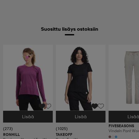
Suosittu lisäys ostoksiin
Lisää
Lisää
Lisä
Valitse Koko
Valitse Koko
Valitse Koko
FIVESEASONS
(273)
(1025)
Vindeln Pant W
RONHILL
TAKEOFF