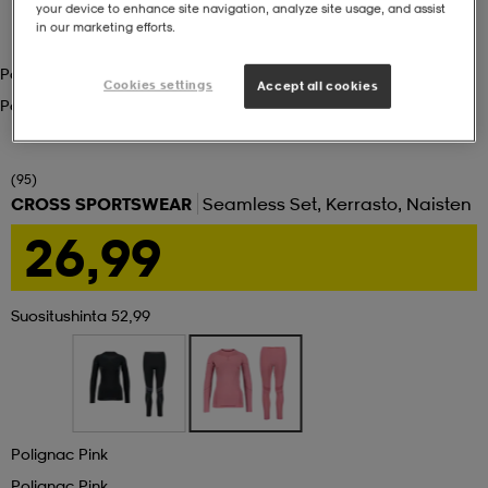
your device to enhance site navigation, analyze site usage, and assist
in our marketing efforts.
set
asut
tarvikkeet
u- & treenikengät
Polignac Pink
Cookies settings
Accept all cookies
Polignac Pink
olasit
eet & lapaset
(95)
CROSS SPORTSWEAR
Seamless Set, Kerrasto, Naisten
aatteet
26,99
aatteet
rit
Suositushinta 52,99
eet & lapaset
eet & lapaset
olasit
et
rrastot
set
Polignac Pink
Polignac Pink