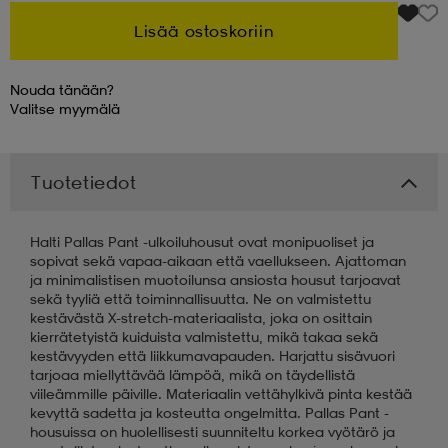
Lisää ostoskoriin
 & otsanauhat
 & otsanauhat
asut
Nouda tänään?
Valitse
myymälä
et
Tuotetiedot
rrastot
s
Halti Pallas Pant -ulkoiluhousut ovat monipuoliset ja
sopivat sekä vapaa-aikaan että vaellukseen. Ajattoman
s
ja minimalistisen muotoilunsa ansiosta housut tarjoavat
sekä tyyliä että toiminnallisuutta. Ne on valmistettu
kestävästä X-stretch-materiaalista, joka on osittain
kierrätetyistä kuiduista valmistettu, mikä takaa sekä
kestävyyden että liikkumavapauden. Harjattu sisävuori
tarjoaa miellyttävää lämpöä, mikä on täydellistä
viileämmille päiville. Materiaalin vettähylkivä pinta kestää
kevyttä sadetta ja kosteutta ongelmitta. Pallas Pant -
housuissa on huolellisesti suunniteltu korkea vyötärö ja