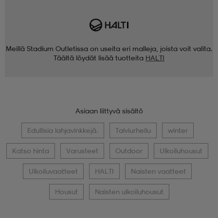
Meillä Stadium Outletissa on useita eri malleja, joista voit valita.
Täältä löydät lisää tuotteita
HALTI
Asiaan liittyvä sisältö
Edullisia lahjavinkkejä.
Talviurheilu
winter
Katso hinta
Varusteet
Outdoor
Ulkoiluhousut
Ulkoiluvaatteet
HALTI
Naisten vaatteet
Housut
Naisten ulkoiluhousut