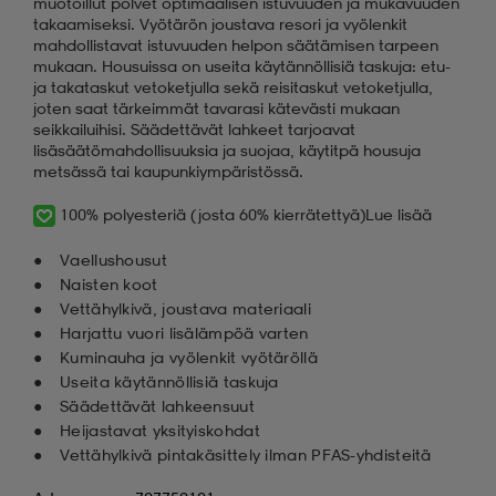
muotoillut polvet optimaalisen istuvuuden ja mukavuuden
takaamiseksi. Vyötärön joustava resori ja vyölenkit
mahdollistavat istuvuuden helpon säätämisen tarpeen
mukaan. Housuissa on useita käytännöllisiä taskuja: etu-
ja takataskut vetoketjulla sekä reisitaskut vetoketjulla,
joten saat tärkeimmät tavarasi kätevästi mukaan
seikkailuihisi. Säädettävät lahkeet tarjoavat
lisäsäätömahdollisuuksia ja suojaa, käytitpä housuja
metsässä tai kaupunkiympäristössä.
100% polyesteriä (josta 60% kierrätettyä)
Lue lisää
Vaellushousut
Naisten koot
Vettähylkivä, joustava materiaali
Harjattu vuori lisälämpöä varten
Kuminauha ja vyölenkit vyötäröllä
Useita käytännöllisiä taskuja
Säädettävät lahkeensuut
Heijastavat yksityiskohdat
Vettähylkivä pintakäsittely ilman PFAS-yhdisteitä