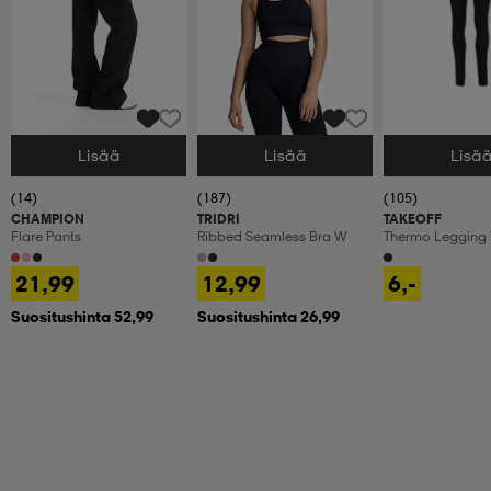
Lisää
Lisää
Lisä
Valitse Koko
Valitse Koko
Valitse Koko
(14)
(187)
(105)
CHAMPION
TRIDRI
TAKEOFF
Flare Pants
Ribbed Seamless Bra W
Thermo Legging
21,99
12,99
6,-
Suositushinta 52,99
Suositushinta 26,99