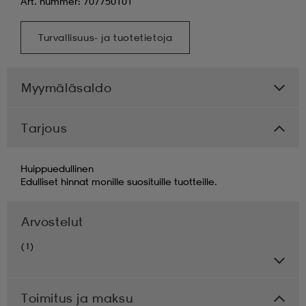
Art. nummer: 707750101
Turvallisuus- ja tuotetietoja
Myymäläsaldo
Tarjous
Huippuedullinen
Edulliset hinnat monille suosituille tuotteille.
Arvostelut
(1)
Toimitus ja maksu