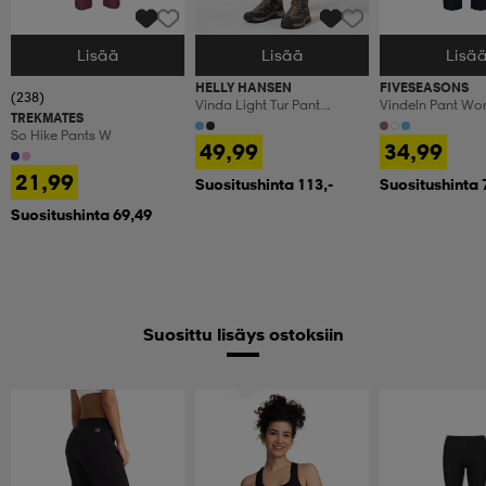
Lisää
Lisää
Lisä
Valitse Koko
Valitse Koko
Valitse Koko
HELLY HANSEN
FIVESEASONS
(238)
Vinda Light Tur Pant
Vindeln Pant W
TREKMATES
Women
So Hike Pants W
49,99
34,99
21,99
Suositushinta 113,-
Suositushinta 
Suositushinta 69,49
Suosittu lisäys ostoksiin