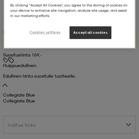
By clicking “Accept All Cookies”, you agree to the storing of cookies on
your device to enhance site navigation, analyze site usage, and assist
set
asut
tarvikkeet
u- & treenikengät
(1)
in our marketing efforts.
HALTI
Pallas Pant W
52,99
Cookies settings
Huippuedullinen
Accept all cookies
olasit
eet & lapaset
Suositushinta 169,-
aatteet
Huippuedullinen
Edullinen hinta suositulle tuotteelle.
aatteet
rit
Collegiate Blue
Collegiate Blue
eet & lapaset
eet & lapaset
olasit
Valitse Koko
Valitse Koko
et
rrastot
set