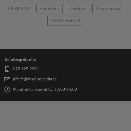
TREKMATES
Varusteet
Outdoor
Ulkoiluhousut
Ulkoiluvaatteet
Asiakaspalvelu:
075 325 2201
info.fi@stadiumoutlet.fi
Maanantai-perjantai 10.00-14.00