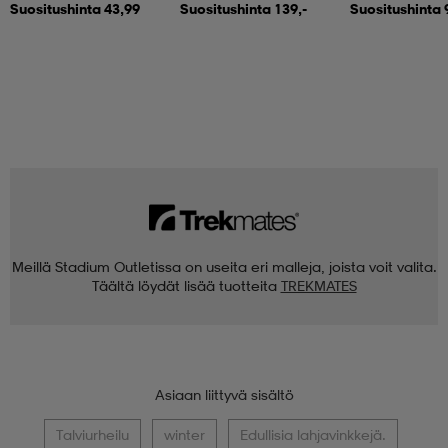
Suositushinta 43,99
Suositushinta 139,-
Suositushinta 
Meillä Stadium Outletissa on useita eri malleja, joista voit valita.
Täältä löydät lisää tuotteita
TREKMATES
Asiaan liittyvä sisältö
Talviurheilu
winter
Edullisia lahjavinkkejä.