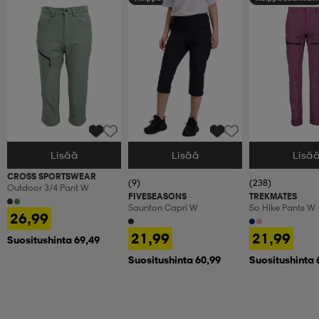
Lisää
Lisää
Lisä
Valitse Koko
Valitse Koko
Valitse Koko
CROSS SPORTSWEAR
(9)
(238)
Outdoor 3/4 Pant W
FIVESEASONS
TREKMATES
Saunton Capri W
So Hike Pants W
26,99
21,99
21,99
Suositushinta 69,49
Suositushinta 60,99
Suositushinta 