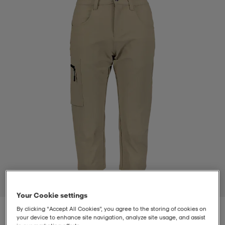
t
uskengät
dat
uskengät
alit
saappaat
t
alit
aatteet
saappaat
it
alit
it
saappaat
elikengät
 & hameet
kengät & saappaat
 & paidat
elikengät
aatteet
kengät & saappaat
t & Uimapuvut
kengät
set
kengät & saappaat
et
kengät
1
/
2
Your Cookie settings
aatteet
tarvikkeet
olasit
kengät
rrastot
tarvikkeet
By clicking “Accept All Cookies”, you agree to the storing of cookies on
your device to enhance site navigation, analyze site usage, and assist