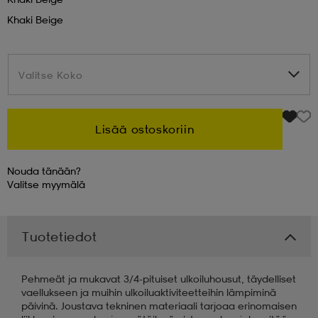
Khaki Beige
 & otsanauhat
 & otsanauhat
asut
Valitse Koko
Valitse Koko
et
Lisää ostoskoriin
rrastot
s
Nouda tänään?
Valitse
myymälä
s
Tuotetiedot
Pehmeät ja mukavat 3/4-pituiset ulkoiluhousut, täydelliset
vaellukseen ja muihin ulkoiluaktiviteetteihin lämpiminä
päivinä. Joustava tekninen materiaali tarjoaa erinomaisen