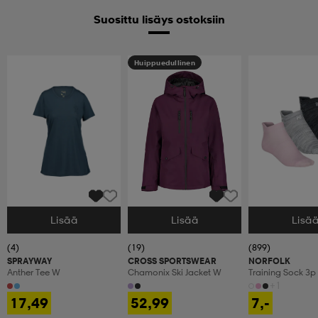
Suosittu lisäys ostoksiin
Huippuedullinen
Lisää
Lisää
Lisä
Valitse Koko
Valitse Koko
Valitse Koko
(4)
(19)
(899)
SPRAYWAY
CROSS SPORTSWEAR
NORFOLK
Anther Tee W
Chamonix Ski Jacket W
Training Sock 3p
+1
17,49
52,99
7,-