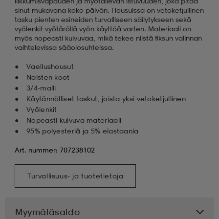
liikkumisvapauden ja myötäilevän istuvuuden, joka pitää
sinut mukavana koko päivän. Housuissa on vetoketjullinen
tasku pienten esineiden turvalliseen säilytykseen sekä
vyölenkit vyötäröllä vyön käyttöä varten. Materiaali on
myös nopeasti kuivuvaa, mikä tekee niistä fiksun valinnan
vaihtelevissa sääolosuhteissa.
Vaellushousut
Naisten koot
3/4-malli
Käytännölliset taskut, joista yksi vetoketjullinen
Vyölenkit
Nopeasti kuivuva materiaali
95% polyesteriä ja 5% elastaania
Art. nummer: 707238102
Turvallisuus- ja tuotetietoja
Myymäläsaldo