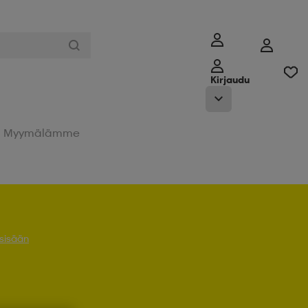
Kirjaudu
Myymälämme
 sisään