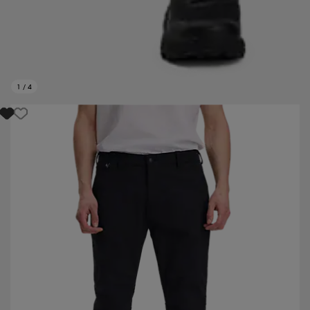
1
/
4