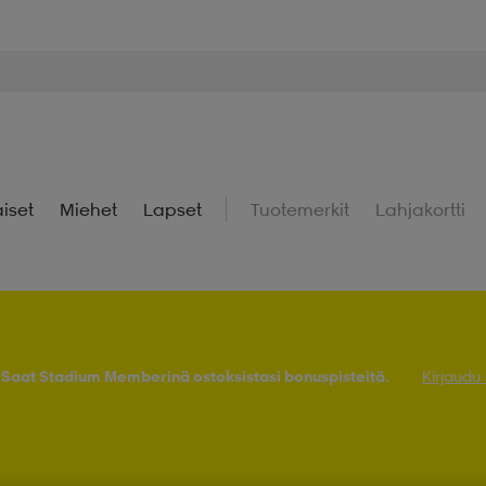
iset
Miehet
Lapset
Tuotemerkit
Lahjakortti
! Saat Stadium Memberinä ostoksistasi bonuspisteitä.
Kirjaudu