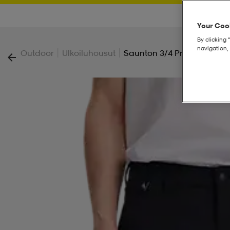
Your Cook
By clicking 
navigation, 
|
|
Outdoor
Ulkoiluhousut
Saunton 3/4 Pnt M