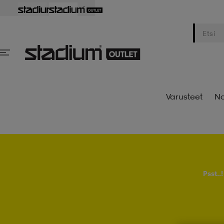
Varusteet
Na
Psst..