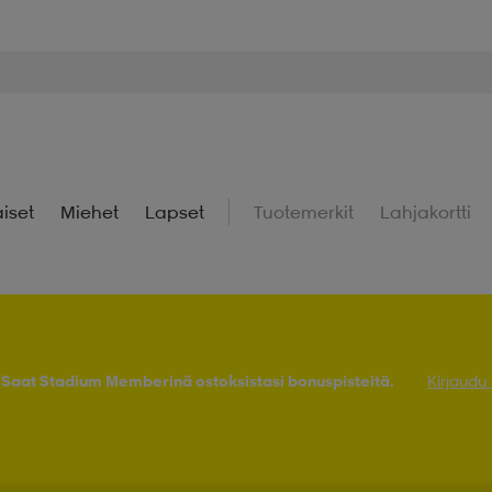
iset
Miehet
Lapset
Tuotemerkit
Lahjakortti
! Saat Stadium Memberinä ostoksistasi bonuspisteitä.
Kirjaudu