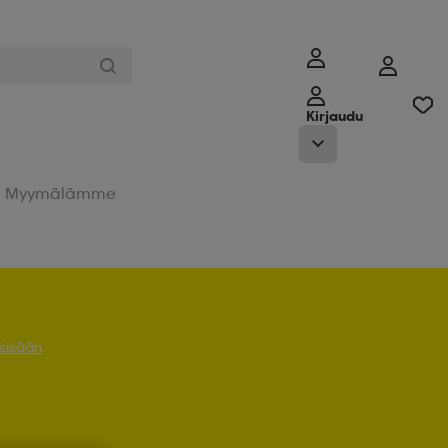
Kirjaudu
Myymälämme
 sisään