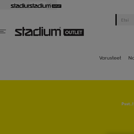
Varusteet
Na
Psst..