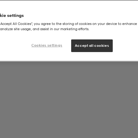
ie settings
“Accept All Cookies”, you agree to the storing of cookies on your device to enhance 
analyze site usage, and assist in our marketing efforts.
Cookies settings
Accept all cookies