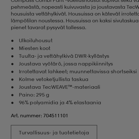
pehmeästä, nopeasti kuivuvasta ja joustavasta TecW
housuista vettähylkivät. Housuissa on kätevät irrotett
lämpötilan noustessa. Housuissa on kaksi sivutaskua j
pienet tavarat pysyvät tallessa.
Ulkoiluhousut
Miesten koot
Tuulta- ja vettähylkivä DWR-kyllästys
Joustava vyötärö, jossa nappikiinnitys
Irrotettavat lahkeet; muunnettavissa shortseiksi
Kolme vetoketjullista taskua
Joustava TecWEAVE™-materiaali
Paino: 295 g
96% polyamidia ja 4% elastaania
Art. nummer: 704511101
Turvallisuus- ja tuotetietoja