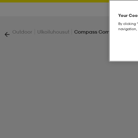
Your Cook
By clicking 
navigation, 
|
|
Outdoor
Ulkoiluhousut
Compass Combi Pant M