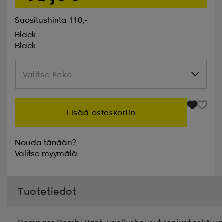
Suositushinta 110,-
Black
Black
Valitse Koko
Valitse Koko
Lisää ostoskoriin
Nouda tänään?
Valitse
myymälä
Tuotetiedot
Compass Combi Pant -vaellushousut sopivat sekä vapa