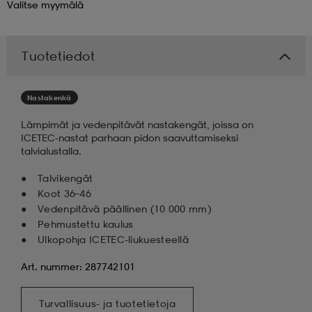
Valitse
myymälä
 & otsanauhat
 & otsanauhat
asut
Tuotetiedot
et
Nastakenkä
Lämpimät ja vedenpitävät nastakengät, joissa on
rrastot
s
ICETEC-nastat parhaan pidon saavuttamiseksi
talvialustalla.
Talvikengät
s
Koot 36–46
Vedenpitävä päällinen (10 000 mm)
Pehmustettu kaulus
Ulkopohja ICETEC-liukuesteellä
Art. nummer: 287742101
Turvallisuus- ja tuotetietoja