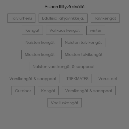
Asiaan liittyvä sisältö
Talviurheilu
Edullisia lahjavinkkejä.
Talvikengät
Kengät
Välikausikengät
winter
Naisten kengät
Naisten talvikengät
Miesten kengät
Miesten talvikengät
Naisten varsikengät & saappaat
Varsikengät & saappaat
TREKMATES
Varusteet
Outdoor
Kengät
Varsikengät & saappaat
Vaelluskengät