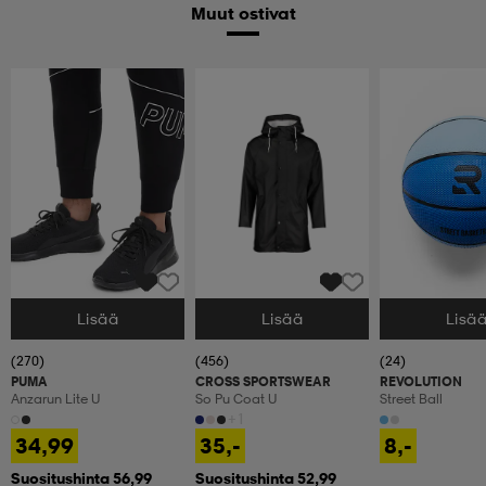
Muut ostivat
Lisää
Lisää
Lisä
Valitse Koko
Valitse Koko
Valitse Koko
(270)
(456)
(24)
PUMA
CROSS SPORTSWEAR
REVOLUTION
Anzarun Lite U
So Pu Coat U
Street Ball
+1
34,99
35,-
8,-
Suositushinta 56,99
Suositushinta 52,99