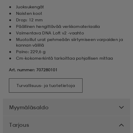
Juoksukengät
Naisten koot
Drop: 12 mm
Päällinen hengittävää verkkomateriaalia
Vaimentava DNA Loft v2 -vaahto
Muotoillut urat pehmeään siirtymiseen varpaiden ja
kannan välillä
Paino: 229,6 g
Cm-kokomerkintä tarkoittaa pohjallisen mittaa
Art. nummer: 707280101
Turvallisuus- ja tuotetietoja
Myymäläsaldo
Tarjous