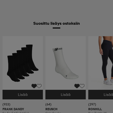
Suosittu lisäys ostoksiin
Lisää
Lisää
Lisä
Valitse Koko
Valitse Koko
Valitse Koko
(933)
(64)
(297)
FRANK DANDY
REUSCH
RONHILL