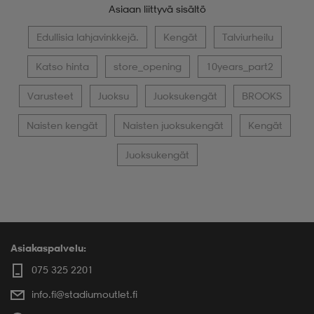
Asiaan liittyvä sisältö
Edullisia lahjavinkkejä.
Kengät
Talviurheilu
Katso hinta
store_opening
10years_part2
Varusteet
Juoksu
Juoksukengät
BROOKS
Naisten kengät
Naisten juoksukengät
Kengät
Juoksukengät
Asiakaspalvelu:
075 325 2201
info.fi@stadiumoutlet.fi