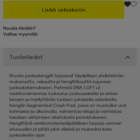
Lisää ostoskoriin
 & otsanauhat
 & otsanauhat
asut
Nouda tänään?
Valitse
myymälä
et
Tuotetiedot
rrastot
s
Brooks-juoksukengät tarjoavat täydellisen yhdistelmän
mukavuutta, vakautta ja hengittävyyttä sujuvaan
s
juoksukokemukseen. Pehmeä DNA LOFT v2 -
vaahtovaimennus mukautuu juoksuaskeliisi ja antaa
kevyen ja miellyttävän tunteen jokaisella askeleella.
Kengän Segmented Crash Pad, jossa on muotoillut urat
kannassa ja ulkosivulla, vaimentaa iskuja ja varmistaa
tasaisen siirtymisen alastulosta ponnistukseen.
Hengittävä verkkomateriaalipäällinen tarjoaa varman
istuvuuden ja pitää jalat viileinä ja mukavina koko
juoksulenkin ajan.