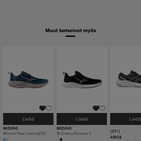
Muut katsoivat myös
Lisää
Lisää
Lisä
Valitse Koko
Valitse Koko
Valitse Koko
MIZUNO
MIZUNO
(241)
Mizuno Neo Lumina(w)
W Enerzy Runnerz 2
ASICS