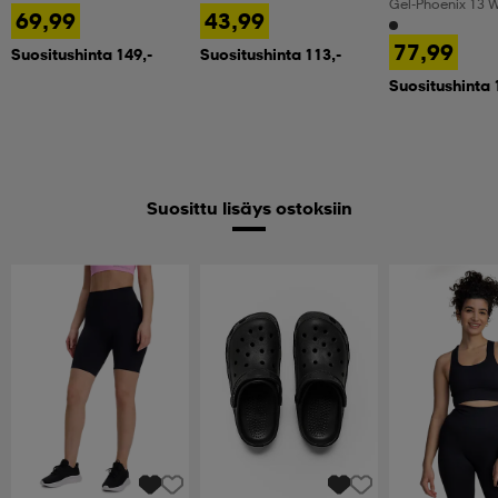
Gel-Phoenix 13 
69,99
43,99
77,99
Suositushinta 149,-
Suositushinta 113,-
Suositushinta 
Suosittu lisäys ostoksiin