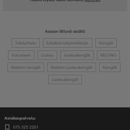
Asiaan liittyvä sisältö
Talviurheilu
Edullisia lahjavinkkejä.
Kengät
Varusteet
Juoksu
Juoksukengät
MIZUNO
Naisten kengät
Naisten juoksukengät
Kengät
Juoksukengät
Asiakaspalvelu:
075 325 2201