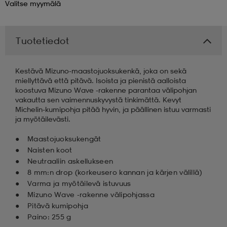
Valitse
myymälä
 & otsanauhat
 & otsanauhat
asut
Tuotetiedot
et
Kestävä Mizuno-maastojuoksukenkä, joka on sekä
miellyttävä että pitävä. Isoista ja pienistä aalloista
koostuva Mizuno Wave -rakenne parantaa välipohjan
rrastot
s
vakautta sen vaimennuskyvystä tinkimättä. Kevyt
Michelin-kumipohja pitää hyvin, ja päällinen istuu varmasti
ja myötäilevästi.
s
Maastojuoksukengät
Naisten koot
Neutraaliin askellukseen
8 mm:n drop (korkeusero kannan ja kärjen välillä)
Varma ja myötäilevä istuvuus
Mizuno Wave -rakenne välipohjassa
Pitävä kumipohja
Paino: 255 g