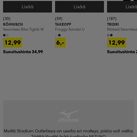
Lisää
Lisää
Lisä
Valitse Koko
Valitse Koko
Valitse Koko
(30)
(59)
(187)
RÖHNISCH
TAKEOFF
TRIDRI
Seamless Bike Tights W
Froggy Sandal U
Ribbed Seamless
12,99
6,-
12,99
Suositushinta 34,99
Suositushinta 
Meillä Stadium Outletissa on useita eri malleja, joista voit valita.
Täältä löydät lisää tuotteita
MIZUNO