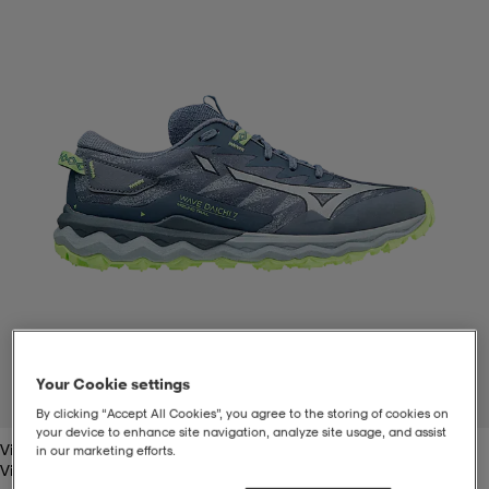
t
uskengät
dat
uskengät
alit
saappaat
t
alit
aatteet
saappaat
it
alit
it
saappaat
elikengät
 & hameet
kengät & saappaat
 & paidat
elikengät
aatteet
kengät & saappaat
t & Uimapuvut
kengät
set
kengät & saappaat
et
kengät
Your Cookie settings
1
/
5
By clicking “Accept All Cookies”, you agree to the storing of cookies on
your device to enhance site navigation, analyze site usage, and assist
Vintage Indigo
aatteet
tarvikkeet
olasit
kengät
rrastot
tarvikkeet
in our marketing efforts.
Vintage Indigo