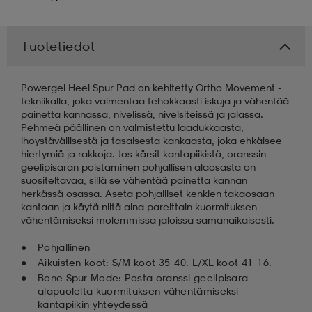
 & otsanauhat
 & otsanauhat
asut
Tuotetiedot
et
Powergel Heel Spur Pad on kehitetty Ortho Movement -
tekniikalla, joka vaimentaa tehokkaasti iskuja ja vähentää
painetta kannassa, nivelissä, nivelsiteissä ja jalassa.
Pehmeä päällinen on valmistettu laadukkaasta,
rrastot
s
ihoystävällisestä ja tasaisesta kankaasta, joka ehkäisee
hiertymiä ja rakkoja. Jos kärsit kantapiikistä, oranssin
geelipisaran poistaminen pohjallisen alaosasta on
suositeltavaa, sillä se vähentää painetta kannan
s
herkässä osassa. Aseta pohjalliset kenkien takaosaan
kantaan ja käytä niitä aina pareittain kuormituksen
vähentämiseksi molemmissa jaloissa samanaikaisesti.
Pohjallinen
Aikuisten koot: S/M koot 35–40. L/XL koot 41–16.
Bone Spur Mode: Posta oranssi geelipisara
alapuolelta kuormituksen vähentämiseksi
kantapiikin yhteydessä