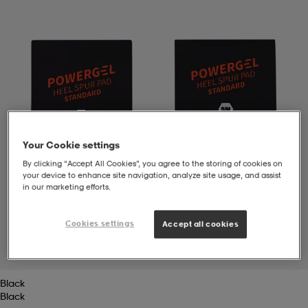
t
uskengät
dat
uskengät
alit
saappaat
t
alit
aatteet
saappaat
it
alit
it
saappaat
elikengät
Your Cookie settings
By clicking “Accept All Cookies”, you agree to the storing of cookies on
your device to enhance site navigation, analyze site usage, and assist
 & hameet
kengät & saappaat
 & paidat
elikengät
aatteet
kengät & saappaat
in our marketing efforts.
Cookies settings
Accept all cookies
t & Uimapuvut
kengät
set
kengät & saappaat
et
kengät
1
/
2
Black
aatteet
tarvikkeet
olasit
kengät
rrastot
tarvikkeet
Black