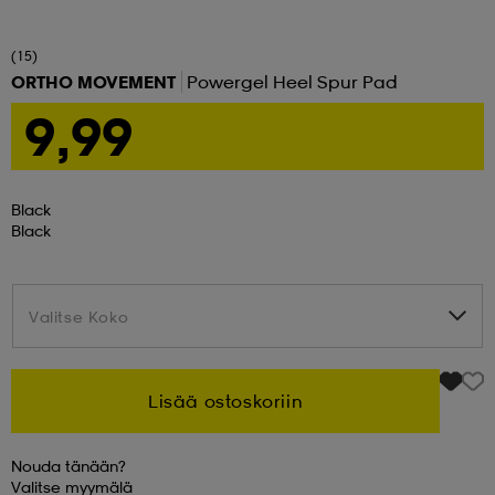
set
asut
tarvikkeet
u- & treenikengät
(15)
ORTHO MOVEMENT
Powergel Heel Spur Pad
9,99
olasit
eet & lapaset
Black
aatteet
Black
aatteet
rit
Valitse Koko
Valitse Koko
eet & lapaset
eet & lapaset
olasit
Lisää ostoskoriin
et
rrastot
set
Nouda tänään?
Valitse
myymälä