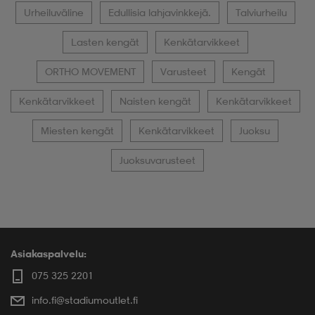
Urheiluväline
Edullisia lahjavinkkejä.
Talviurheilu
Lasten kengät
Kenkätarvikkeet
ORTHO MOVEMENT
Varusteet
Kengät
Kenkätarvikkeet
Naisten kengät
Kenkätarvikkeet
Miesten kengät
Kenkätarvikkeet
Juoksu
Juoksuvarusteet
Asiakaspalvelu:
075 325 2201
info.fi@stadiumoutlet.fi