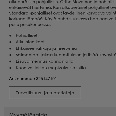
alkuperäisiin pohjallisiin. Ortho Movementin pohja
ehkäisevät hiertymiä. Kun alkuperäiset pohjalliset ov
Standard -pohjalliset ovat täydellinen korvaava vaiht
korkeaa lämpöä. Käytä puhdistuksessa haaleaa vet
pese pesukoneessa.
Pohjalliset
Aikuisten koot
Ehkäisee rakkoja ja hiertymiä
Vaimentaa, jakaa kuormituksen ja lisää keveytt
Lisävaimennus kannan alla
Koon voi leikata sopivaksi saksilla
Art. nummer: 325147101
Turvallisuus- ja tuotetietoja
Myymäläsaldo