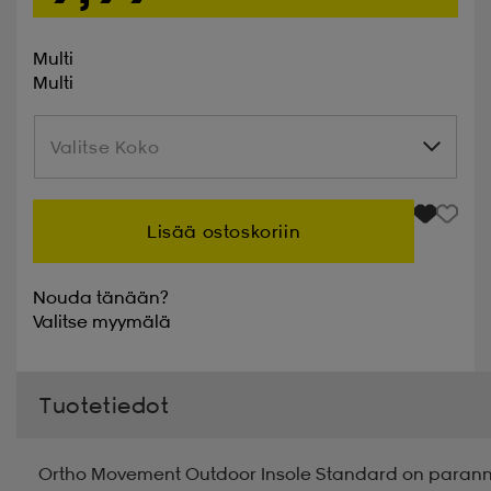
Multi
Multi
Valitse Koko
Valitse Koko
Lisää ostoskoriin
Nouda tänään?
Valitse
myymälä
Tuotetiedot
Ortho Movement Outdoor Insole Standard on parannet