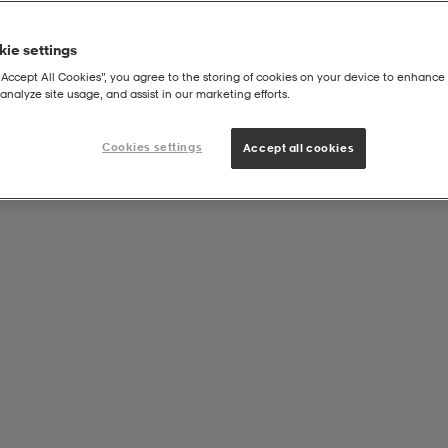
ie settings
“Accept All Cookies”, you agree to the storing of cookies on your device to enhance 
analyze site usage, and assist in our marketing efforts.
Cookies settings
Accept all cookies