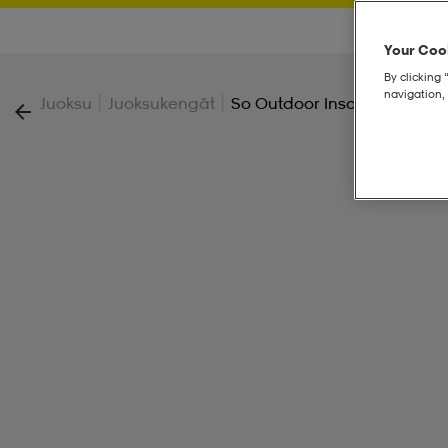
Your Cook
By clicking 
navigation, 
|
|
Juoksu
Juoksukengät
So Outdoor Insole