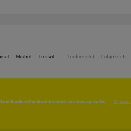
iset
Miehet
Lapset
Tuotemerkit
Lahjakortti
! Saat Stadium Memberinä ostoksistasi bonuspisteitä.
Kirjaudu