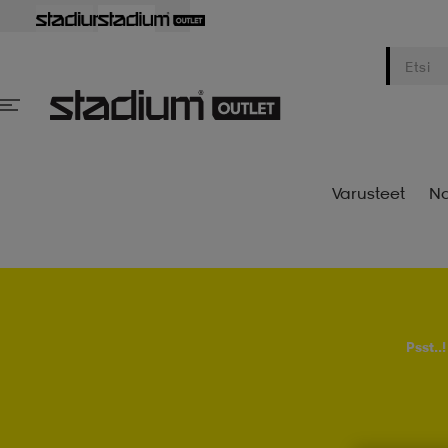
Varusteet
Na
Psst..