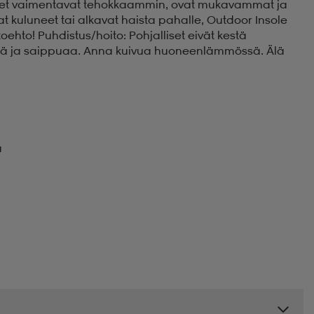
lliset vaimentavat tehokkaammin, ovat mukavammat ja
at kuluneet tai alkavat haista pahalle, Outdoor Insole
oehto! Puhdistus/hoito: Pohjalliset eivät kestä
tä ja saippuaa. Anna kuivua huoneenlämmössä. Älä
ä