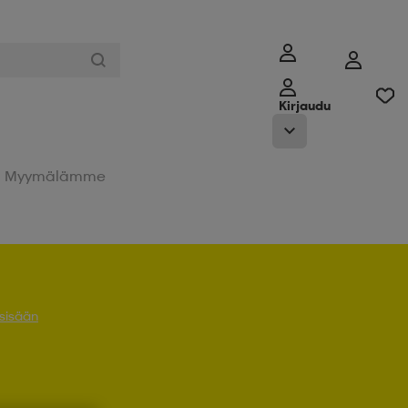
Kirjaudu
Myymälämme
 sisään