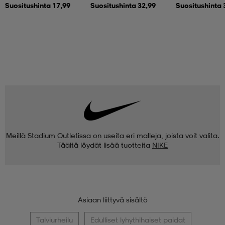
Suositushinta 17,99
Suositushinta 32,99
Suositushinta 
Meillä Stadium Outletissa on useita eri malleja, joista voit valita.
Täältä löydät lisää tuotteita
NIKE
Asiaan liittyvä sisältö
Talviurheilu
Edulliset lyhythihaiset paidat