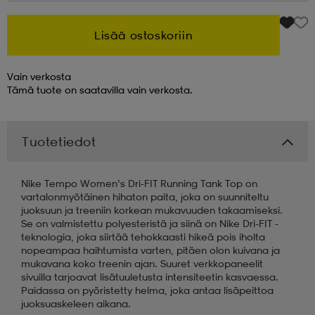
 & otsanauhat
 & otsanauhat
asut
Lisää ostoskoriin
Vain verkosta
et
Tämä tuote on saatavilla vain verkosta.
rrastot
s
Tuotetiedot
Nike Tempo Women’s Dri-FIT Running Tank Top on
s
vartalonmyötäinen hihaton paita, joka on suunniteltu
juoksuun ja treeniin korkean mukavuuden takaamiseksi.
Se on valmistettu polyesteristä ja siinä on Nike Dri-FIT -
teknologia, joka siirtää tehokkaasti hikeä pois iholta
nopeampaa haihtumista varten, pitäen olon kuivana ja
mukavana koko treenin ajan. Suuret verkkopaneelit
sivuilla tarjoavat lisätuuletusta intensiteetin kasvaessa.
Paidassa on pyöristetty helma, joka antaa lisäpeittoa
juoksuaskeleen aikana.