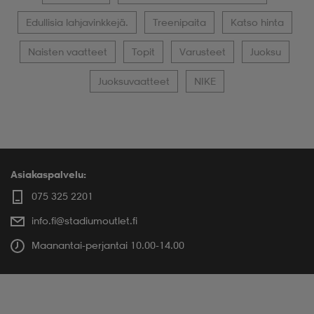
Edullisia lahjavinkkejä.
Treenipaita
Katso hinta
Naisten vaatteet
Topit
Varusteet
Juoksu
Juoksuvaatteet
NIKE
Asiakaspalvelu:
075 325 2201
info.fi@stadiumoutlet.fi
Maanantai-perjantai 10.00-14.00