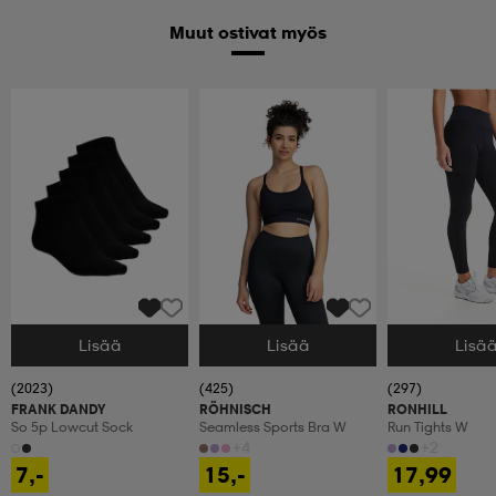
Muut ostivat myös
Lisää
Lisää
Lisä
Valitse Koko
Valitse Koko
Valitse Koko
(2023)
(425)
(297)
FRANK DANDY
RÖHNISCH
RONHILL
So 5p Lowcut Sock
Seamless Sports Bra W
Run Tights W
+4
+2
7,-
15,-
17,99