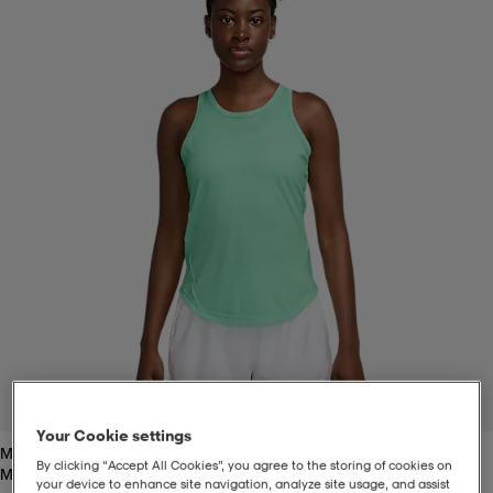
t
uskengät
dat
uskengät
alit
saappaat
t
alit
aatteet
saappaat
it
alit
it
saappaat
elikengät
 & hameet
kengät & saappaat
 & paidat
elikengät
aatteet
kengät & saappaat
t & Uimapuvut
kengät
set
kengät & saappaat
et
kengät
1
/
3
Your Cookie settings
Mint/reflective
aatteet
tarvikkeet
olasit
kengät
rrastot
tarvikkeet
By clicking “Accept All Cookies”, you agree to the storing of cookies on
Mint/reflective
your device to enhance site navigation, analyze site usage, and assist