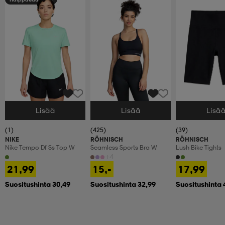
Lisää
Lisää
Lisä
Valitse Koko
Valitse Koko
Valitse Koko
(1)
(425)
(39)
NIKE
RÖHNISCH
RÖHNISCH
Nike Tempo Df Ss Top W
Seamless Sports Bra W
Lush Bike Tights
+4
21,99
15,-
17,99
Suositushinta 30,49
Suositushinta 32,99
Suositushinta 