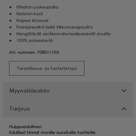
Hihaton juoksupaita
Naisten koot
Kapea istuvuus
Painijanselkä lisää liikkumavapautta
Hengittävät verkkomateriaalipaneelit sivuilla
100% polyesteriä
Art. nummer: 708011103
Turvallisuus- ja tuotetietoja
Myymäläsaldo
Tarjous
Huippuedullinen
Edulliset hinnat monille suosituille tuotteille.