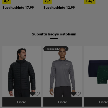
8,-
7,-
12,-
Suositushinta 17,99
Suositushinta 12,99
Suosittu lisäys ostoksiin
Huippuedullinen
Lisää
Lisää
Lisä
Valitse Koko
Valitse Koko
Valitse Koko