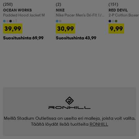
(250)
(2)
(151)
OCEAN WORKS
NIKE
RED DEVIL
Padded Hood Jacket M
Nike Pacer Men's Dri-Fit 1/2-
2-P Cotton Boxer
Zip Ru
+1
39,99
30,99
9,99
Suositushinta 69,99
Suositushinta 43,99
Meillä Stadium Outletissa on useita eri malleja, joista voit valita.
Täältä löydät lisää tuotteita
RONHILL