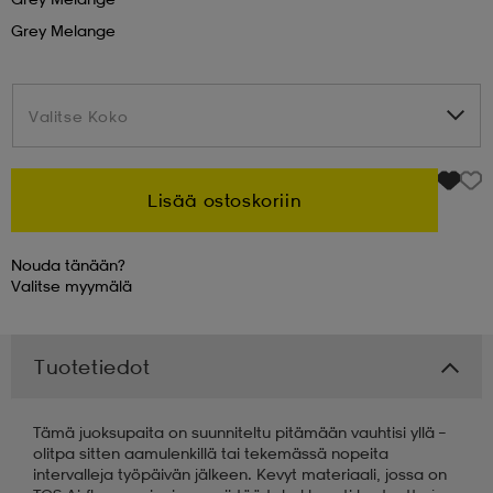
Grey Melange
 & otsanauhat
 & otsanauhat
asut
Valitse Koko
Valitse Koko
et
Lisää ostoskoriin
rrastot
s
Nouda tänään?
Valitse
myymälä
s
Tuotetiedot
Tämä juoksupaita on suunniteltu pitämään vauhtisi yllä –
olitpa sitten aamulenkillä tai tekemässä nopeita
intervalleja työpäivän jälkeen. Kevyt materiaali, jossa on