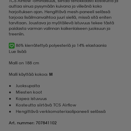
TCS Airflow -ominaisuus, siirtää tehokkaasti kosteutta ja
auttaa sinua pysymään kuivana ja viileänä koko
harjoituksen ajan. Hengittävä mesh-paneeli selässä
tarjoaa lisäilmanvaihtoa juuri siellä, missä sitä eniten
tarvitaan. Joustava ja myötäilevä istuvuus tekee tästä
paidasta varman valinnan kaikenlaiseen juoksuun ja
treeniin.
86% kierrätettyä polyesteriä ja 14% elastaania
Lue lisää
Malli on 188 cm
Malli käyttää kokoa:
M
Juoksupaita
Miesten koot
Kapea istuvuus
Kosteutta siirtävä TCS Airflow
Hengittävä verkkomateriaalipaneeli selässä
Art. nummer: 707841102