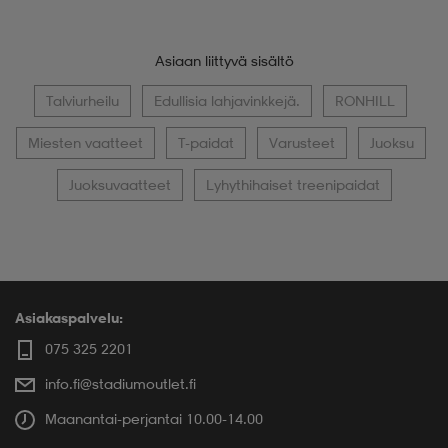
Asiaan liittyvä sisältö
Talviurheilu
Edullisia lahjavinkkejä.
RONHILL
Miesten vaatteet
T-paidat
Varusteet
Juoksu
Juoksuvaatteet
Lyhythihaiset treenipaidat
Asiakaspalvelu:
075 325 2201
info.fi@stadiumoutlet.fi
Maanantai-perjantai 10.00-14.00