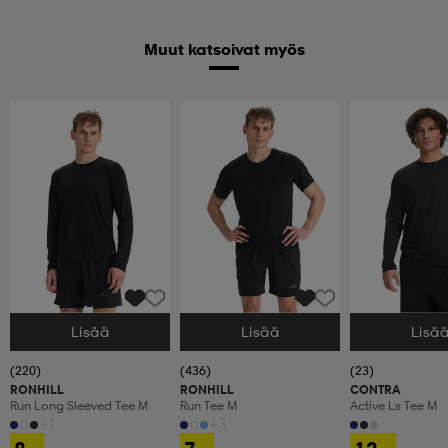
Muut katsoivat myös
Lisää
Lisää
Lisä
Valitse Koko
Valitse Koko
Valitse Koko
(220)
(436)
(23)
RONHILL
RONHILL
CONTRA
Run Long Sleeved Tee M
Run Tee M
Active Ls Tee M
+1
+3