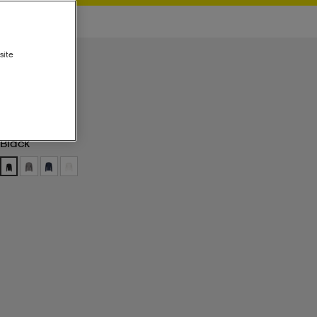
site
Black
Black