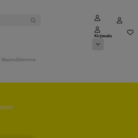
Kirjaudu
Myymälämme
 sisään