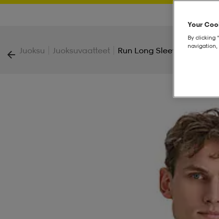
Your Cook
By clicking 
navigation, 
|
|
Juoksu
Juoksuvaatteet
Run Long Sleeved Tee M