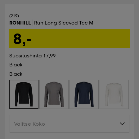
(219)
RONHILL
Run Long Sleeved Tee M
8,-
Suositushinta 17,99
Black
Black
Valitse Koko
Valitse Koko