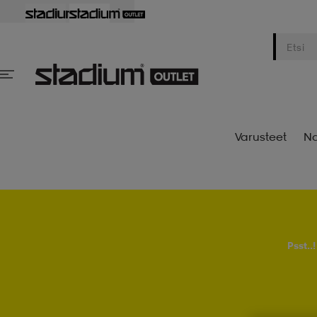
Varusteet
Na
Psst..