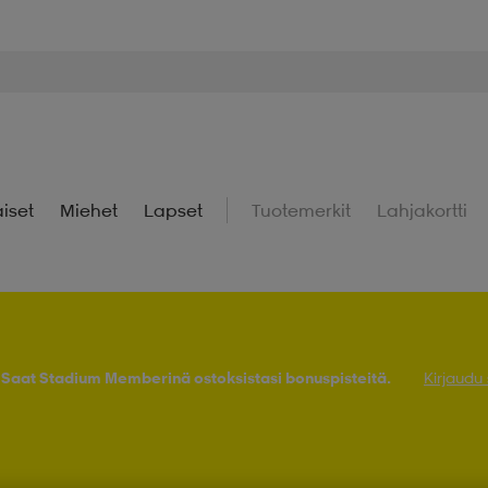
iset
Miehet
Lapset
Tuotemerkit
Lahjakortti
! Saat Stadium Memberinä ostoksistasi bonuspisteitä.
Kirjaudu