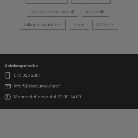
Naisten treenishortsit
Jalkapallo
Jalkapallovaatteet
Treeni
RONHILL
Asiakaspalvelu:
075 325 2201
info.fi@stadiumoutlet.fi
Maanantai-perjantai 10.00-14.00