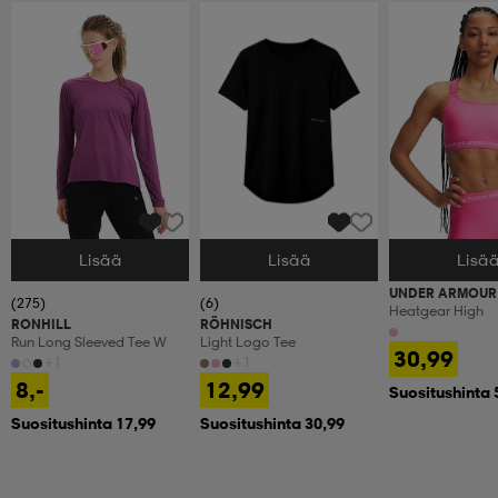
Lisää
Lisää
Lisä
Valitse Koko
Valitse Koko
Valitse Koko
UNDER ARMOUR
(275)
(6)
Heatgear High
RONHILL
RÖHNISCH
Run Long Sleeved Tee W
Light Logo Tee
30,99
+1
+1
8,-
12,99
Suositushinta 
Suositushinta 17,99
Suositushinta 30,99