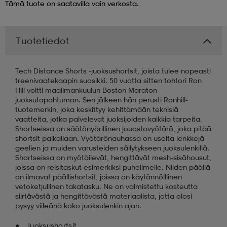
Tämä tuote on saatavilla vain verkosta.
 & otsanauhat
 & otsanauhat
asut
Tuotetiedot
et
Tech Distance Shorts -juoksushortsit, joista tulee nopeasti
treenivaatekaapin suosikki. 50 vuotta sitten tohtori Ron
Hill voitti maailmankuulun Boston Maraton -
rrastot
s
juoksutapahtuman. Sen jälkeen hän perusti Ronhill-
tuotemerkin, joka keskittyy kehittämään teknisiä
vaatteita, jotka palvelevat juoksijoiden kaikkia tarpeita.
Shortseissa on säätönyörillinen jouostovyötärö, joka pitää
s
shortsit paikallaan. Vyötärönauhassa on useita lenkkejä
geelien ja muiden varusteiden säilytykseen juoksulenkillä.
Shortseissa on myötäilevät, hengittävät mesh-sisähousut,
joissa on reisitaskut esimerkiksi puhelimelle. Niiden päällä
on ilmavat päällishortsit, joissa on käytännölllinen
vetoketjullinen takatasku. Ne on valmistettu kosteutta
siirtävästä ja hengittävästä materiaalista, jotta olosi
pysyy viileänä koko juoksulenkin ajan.
Juoksushortsit