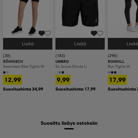
Lisää
Lisää
Lisä
Valitse Koko
Valitse Koko
Valitse Koko
(30)
(183)
(296)
RÖHNISCH
UMBRO
RONHILL
Seamless Bike Tights W
So Score Shorts U
Run Tights W
+2
12,99
9,99
17,99
Suositushinta 34,99
Suositushinta 17,99
Suositushinta 
Suosittu lisäys ostoksiin