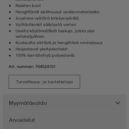
Naisten koot
Hengittävät sisähousut verkkomateriaalia
Joustava vyötärö kiristysnyörillä
Vyötärölenkit säilytystä varten
Useita käytännöllisiä taskuja, joista yksi
vetoketjullinen
Kosteutta siirtävä ja hengittävä ominaisuus
Heijastavat yksityiskohdat
100% kierrätettyä polyesteriä
Art. nummer: 704524101
Turvallisuus- ja tuotetietoja
Myymäläsaldo
Arvostelut