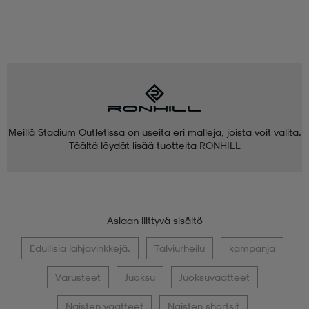
Meillä Stadium Outletissa on useita eri malleja, joista voit valita.
Täältä löydät lisää tuotteita
RONHILL
Asiaan liittyvä sisältö
Edullisia lahjavinkkejä.
Talviurheilu
kampanja
Varusteet
Juoksu
Juoksuvaatteet
Naisten vaatteet
Naisten shortsit