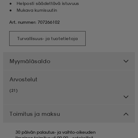
Helposti säädettävä istuvuus
Mukava kumisuutin
Art. nummer: 707266102
Turvallisuus- ja tuotetietoja
Myymäläsaldo
Arvostelut
(21)
Toimitus ja maksu
30 päivän palautus- ja vaihto-oikeuden
Ilmainen toimitus yli 99,99,- ostoksille*