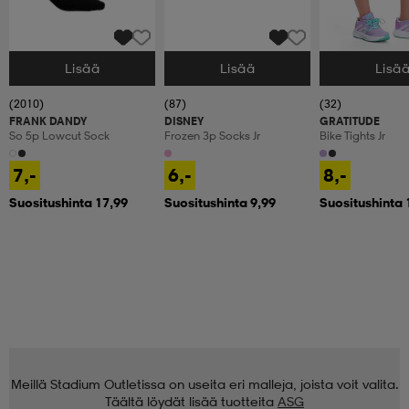
Lisää
Lisää
Lisä
Valitse Koko
Valitse Koko
Valitse Koko
(2010)
(87)
(32)
FRANK DANDY
DISNEY
GRATITUDE
So 5p Lowcut Sock
Frozen 3p Socks Jr
Bike Tights Jr
7,-
6,-
8,-
Suositushinta 17,99
Suositushinta 9,99
Suositushinta 
Meillä Stadium Outletissa on useita eri malleja, joista voit valita.
Täältä löydät lisää tuotteita
ASG