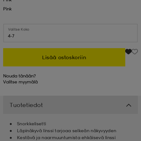
Pink
 & otsanauhat
 & otsanauhat
asut
Valitse Koko
4-7
et
Lisää ostoskoriin
rrastot
s
Nouda tänään?
Valitse
myymälä
s
Tuotetiedot
Snorkkelisetti
Läpinäkyvä linssi tarjoaa selkeän näkyvyyden
Kestävä ja naarmuuntumista ehkäisevä linssi