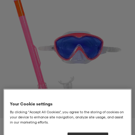
t
uskengät
dat
uskengät
alit
saappaat
t
alit
aatteet
saappaat
it
alit
it
saappaat
elikengät
 & hameet
kengät & saappaat
 & paidat
elikengät
aatteet
kengät & saappaat
t & Uimapuvut
kengät
set
kengät & saappaat
et
kengät
Your Cookie settings
1
/
1
By clicking “Accept All Cookies”, you agree to the storing of cookies on
your device to enhance site navigation, analyze site usage, and assist
in our marketing efforts.
aatteet
tarvikkeet
olasit
kengät
rrastot
tarvikkeet