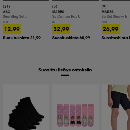
(21)
(5)
(9)
ASG
MARES
MARES
Snorkling Set Jr
So Combo Ray U
So Set Sharky Jr
12,99
32,99
26,99
Suositushinta 21,99
Suositushinta 60,99
Suositushinta 
Suosittu lisäys ostoksiin