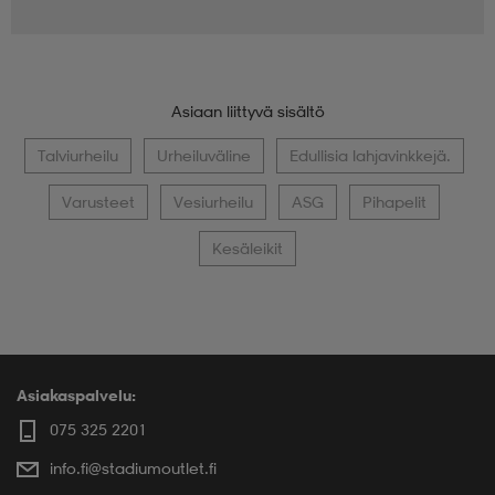
Asiaan liittyvä sisältö
Talviurheilu
Urheiluväline
Edullisia lahjavinkkejä.
Varusteet
Vesiurheilu
ASG
Pihapelit
Kesäleikit
Asiakaspalvelu:
075 325 2201
info.fi@stadiumoutlet.fi