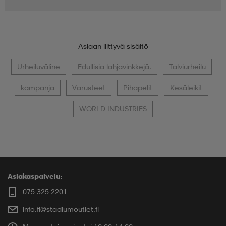
Asiaan liittyvä sisältö
Urheiluväline
Edullisia lahjavinkkejä.
Talviurheilu
kampanja
Varusteet
Pihapelit
Kesäleikit
WORLD INDUSTRIES
Asiakaspalvelu:
075 325 2201
info.fi@stadiumoutlet.fi