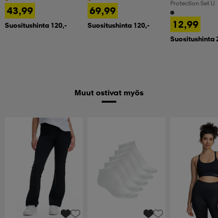
Protection Set U
43,99
69,99
12,99
Suositushinta 120,-
Suositushinta 120,-
Suositushinta 
Muut ostivat myös