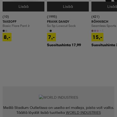
Lisää
Lisää
Lisä
Valitse Koko
Valitse Koko
Valitse Koko
(10)
(1995)
(421)
TAKEOFF
FRANK DANDY
RÖHNISCH
Basic Flare Pant Jr
So 5p Lowcut Sock
Seamless Sports
+4
8,-
7,-
15,-
Suositushinta 17,99
Suositushinta 
Meillä Stadium Outletissa on useita eri malleja, joista voit valita.
Täältä löydät lisää tuotteita
WORLD INDUSTRIES