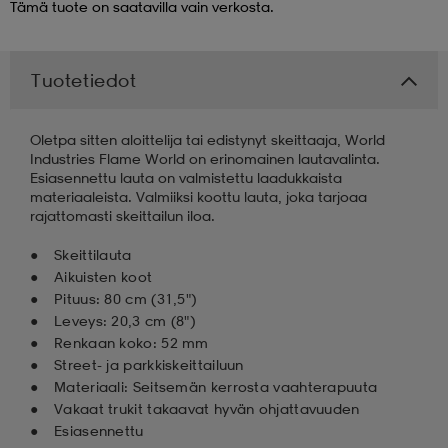
Tämä tuote on saatavilla vain verkosta.
 & otsanauhat
 & otsanauhat
asut
Tuotetiedot
et
Oletpa sitten aloittelija tai edistynyt skeittaaja, World
Industries Flame World on erinomainen lautavalinta.
Esiasennettu lauta on valmistettu laadukkaista
rrastot
s
materiaaleista. Valmiiksi koottu lauta, joka tarjoaa
rajattomasti skeittailun iloa.
Skeittilauta
s
Aikuisten koot
Pituus: 80 cm (31,5")
Leveys: 20,3 cm (8")
Renkaan koko: 52 mm
Street- ja parkkiskeittailuun
Materiaali: Seitsemän kerrosta vaahterapuuta
Vakaat trukit takaavat hyvän ohjattavuuden
Esiasennettu