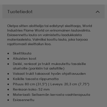
 & otsanauhat
 & otsanauhat
asut
Tuotetiedot
Oletpa sitten aloittelija tai edistynyt skeittaaja, World
et
Industries Flame World on erinomainen lautavalinta.
Esiasennettu lauta on valmistettu laadukkaista
materiaaleista. Valmiiksi koottu lauta, joka tarjoaa
rajattomasti skeittailun iloa.
rrastot
s
Skeittilauta
Aikuisten koot
Dekki, renkaat ja trukit mukautettu tasaisille
s
alustoille (parkkiin tai asfaltille)
Vakaat trukit takaavat hyvän ohjattavuuden
Kaikille tasosta riippumatta
Pituus: 80 cm (31,5") | Leveys: 20,3 cm (7,75")
Renkaan koko: 52 mm
Materiaali: Seitsemän kerrosta vaahterapuuta
Esiasennettu