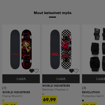
Muut katsoivat myös
Lisää
Lisää
Lisä
Valitse Koko
Valitse Koko
Valitse Koko
WORLD INDUSTRIES
(1)
(3)
Deviman Checker U
WORLD INDUSTRIES
REVOLUTION
Flame World U
Protection Set U
69,99