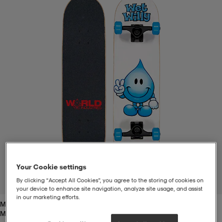
t
uskengät
dat
uskengät
alit
saappaat
t
alit
aatteet
saappaat
it
alit
it
saappaat
elikengät
 & hameet
kengät & saappaat
 & paidat
elikengät
aatteet
kengät & saappaat
Your Cookie settings
t & Uimapuvut
kengät
set
kengät & saappaat
et
kengät
By clicking “Accept All Cookies”, you agree to the storing of cookies on
1
/
2
your device to enhance site navigation, analyze site usage, and assist
in our marketing efforts.
Multi
aatteet
tarvikkeet
olasit
kengät
rrastot
tarvikkeet
Multi