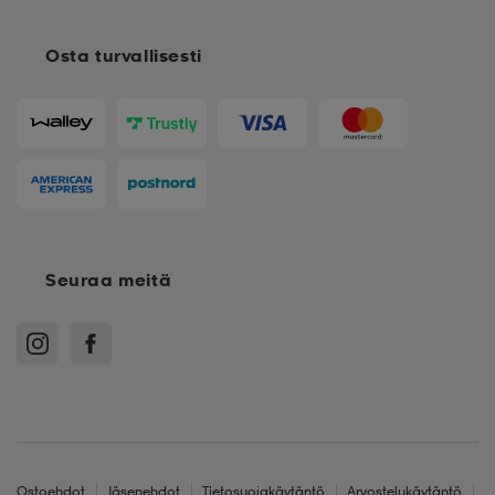
Osta turvallisesti
Seuraa meitä
Ostoehdot
Jäsenehdot
Tietosuojakäytäntö
Arvostelukäytäntö