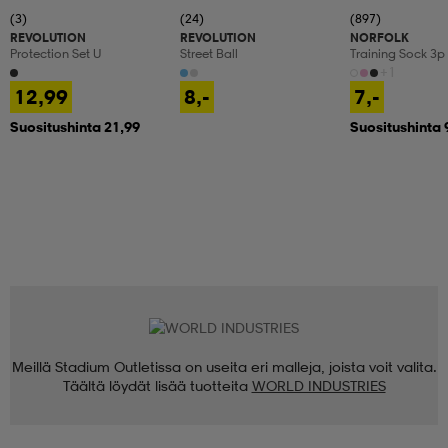
(3)
(24)
(897)
REVOLUTION
REVOLUTION
NORFOLK
Protection Set U
Street Ball
Training Sock 3p
+1
12,99
8,-
7,-
Suositushinta 21,99
Suositushinta 
Meillä Stadium Outletissa on useita eri malleja, joista voit valita.
Täältä löydät lisää tuotteita
WORLD INDUSTRIES