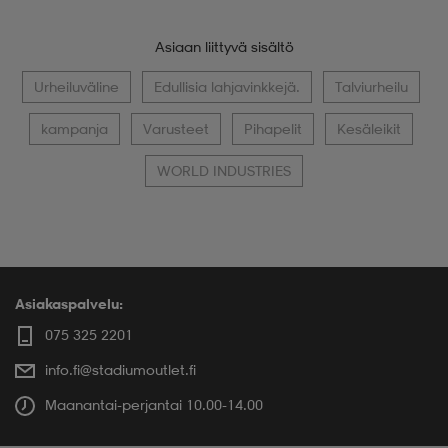
Asiaan liittyvä sisältö
Urheiluväline
Edullisia lahjavinkkejä.
Talviurheilu
kampanja
Varusteet
Pihapelit
Kesäleikit
WORLD INDUSTRIES
Asiakaspalvelu:
075 325 2201
info.fi@stadiumoutlet.fi
Maanantai-perjantai 10.00-14.00