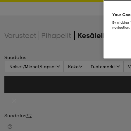
Your Cook
By clicking 
navigation, 
Varusteet
Pihapelit
Kesäleikit
Suodatus
Naiset/Miehet/Lapset
Koko
Tuotemerkit
V
Suodatus