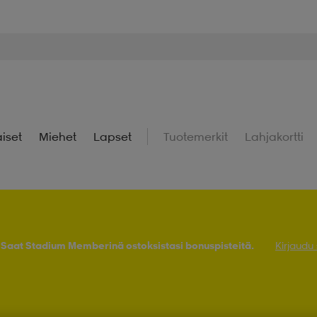
iset
Miehet
Lapset
Tuotemerkit
Lahjakortti
! Saat Stadium Memberinä ostoksistasi bonuspisteitä.
Kirjaudu