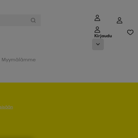
Kirjaudu
Myymälämme
 sisään