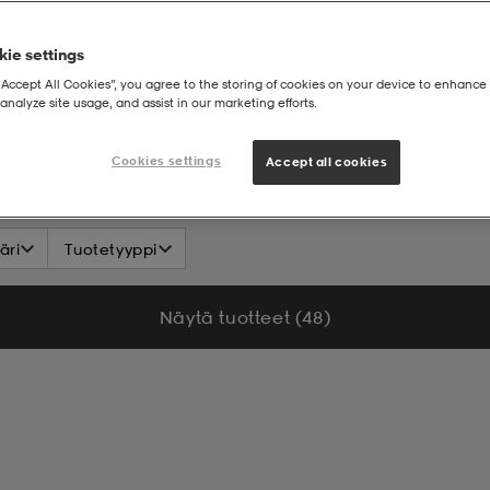
ie settings
“Accept All Cookies”, you agree to the storing of cookies on your device to enhance 
analyze site usage, and assist in our marketing efforts.
Cookies settings
Accept all cookies
äri
Tuotetyyppi
Näytä tuotteet (48)