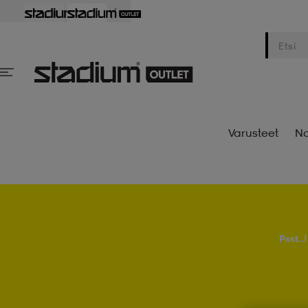
Varusteet
Na
Psst..