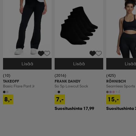
Lisää
Lisää
Lisä
Valitse Koko
Valitse Koko
Valitse Koko
(10)
(2016)
(425)
TAKEOFF
FRANK DANDY
RÖHNISCH
Basic Flare Pant Jr
So 5p Lowcut Sock
Seamless Sports
+4
8,-
7,-
15,-
Suositushinta 17,99
Suositushinta 