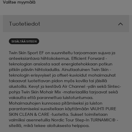
Valitse
myymälä
 & otsanauhat
 & otsanauhat
asut
Tuotetiedot
et
SISÄLTÄÄ SITEEN
Twin Skin Sport EF on suunniteltu tarjoamaan sujuva ja
rrastot
s
anteeksiantava hiihtokokemus. Efficient Forward -
teknologian ansiosta saat energiatehokkaan potkun
pitkiin päiviin hiihtoladuilla. Ainutlaatuinen Twin Skin -
teknologin erisyvyiset ja offset-kuvioidut mohairnauhat
s
takaavat luotettavan pidon myös kovilla tai jäisillä
alustoilla. Kevyt ja kestävä Air Channel -ydin sekä Sintec-
pohja Twin Skin Mohair Mix -materiaalilla tarjoavat sekä
vakautta että parannettua luistotuntumaa.
Mohairnauhojen kunnossa pitämiseksi ja luiston
parantamiseksi suositellaan käyttämään VAUHTI PURE
SKIN CLEAN & CARE -tuotetta. Sukset toimitetaan
valmiiksi asennetuilla Nordic Tour Step-In TURNAMIC® -
siteillä, mikä tekee aloituksesta helppoa.