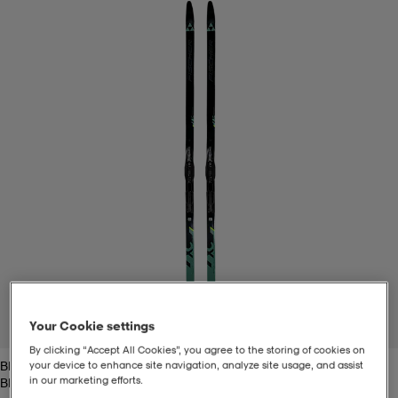
t
uskengät
dat
uskengät
alit
saappaat
t
alit
aatteet
saappaat
it
alit
it
saappaat
elikengät
 & hameet
kengät & saappaat
 & paidat
elikengät
aatteet
kengät & saappaat
t & Uimapuvut
kengät
set
kengät & saappaat
et
kengät
Your Cookie settings
1
/
2
By clicking “Accept All Cookies”, you agree to the storing of cookies on
Black/green
your device to enhance site navigation, analyze site usage, and assist
aatteet
tarvikkeet
olasit
kengät
rrastot
tarvikkeet
in our marketing efforts.
Black/green