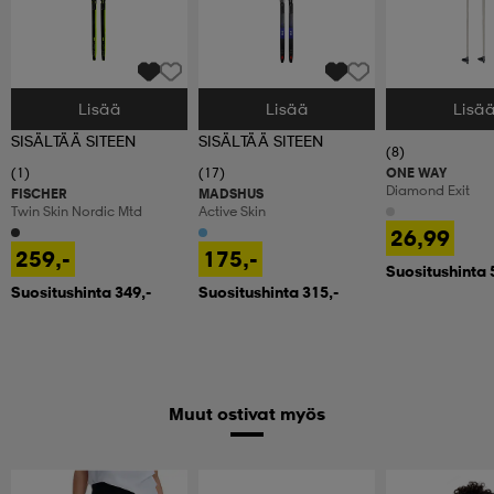
Lisää
Lisää
Lisä
Valitse Koko
Valitse Koko
Valitse Koko
SISÄLTÄÄ SITEEN
SISÄLTÄÄ SITEEN
(8)
(1)
(17)
ONE WAY
Diamond Exit
FISCHER
MADSHUS
Twin Skin Nordic Mtd
Active Skin
26,99
259,-
175,-
Suositushinta 
Suositushinta 349,-
Suositushinta 315,-
Muut ostivat myös