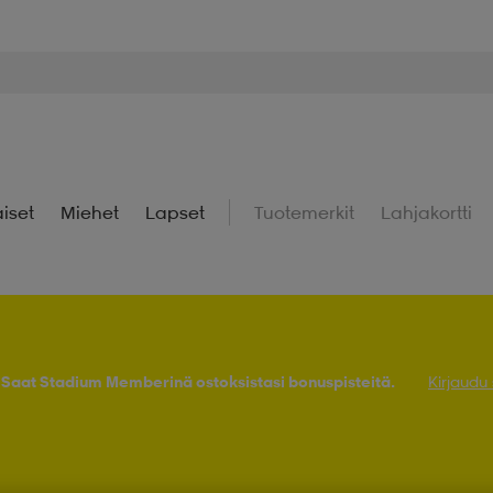
iset
Miehet
Lapset
Tuotemerkit
Lahjakortti
! Saat Stadium Memberinä ostoksistasi bonuspisteitä.
Kirjaudu