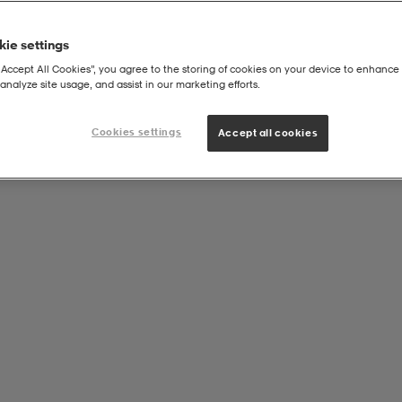
ie settings
“Accept All Cookies”, you agree to the storing of cookies on your device to enhance 
analyze site usage, and assist in our marketing efforts.
U
Cookies settings
Accept all cookies