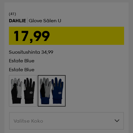
(41)
DAHLIE
Glove Sälen U
17,99
Suositushinta 34,99
Estate Blue
Estate Blue
Valitse Koko
Valitse Koko