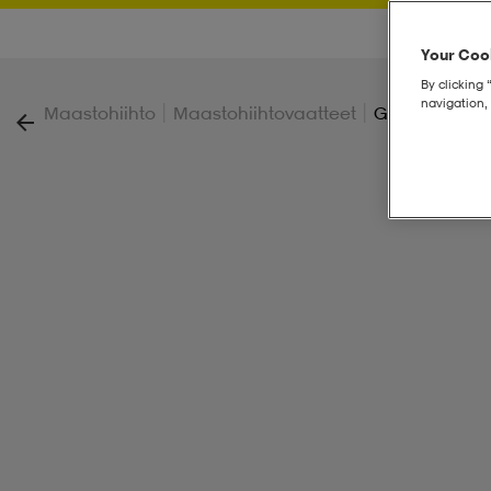
Your Cook
By clicking 
navigation, 
|
|
Maastohiihto
Maastohiihtovaatteet
Glove Sälen 