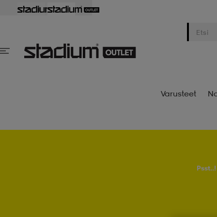
Varusteet
Na
Psst..