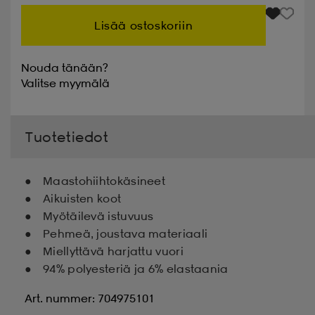
Lisää ostoskoriin
Nouda tänään?
Valitse
myymälä
Tuotetiedot
Maastohiihtokäsineet
Aikuisten koot
Myötäilevä istuvuus
Pehmeä, joustava materiaali
Miellyttävä harjattu vuori
94% polyesteriä ja 6% elastaania
Art. nummer: 704975101