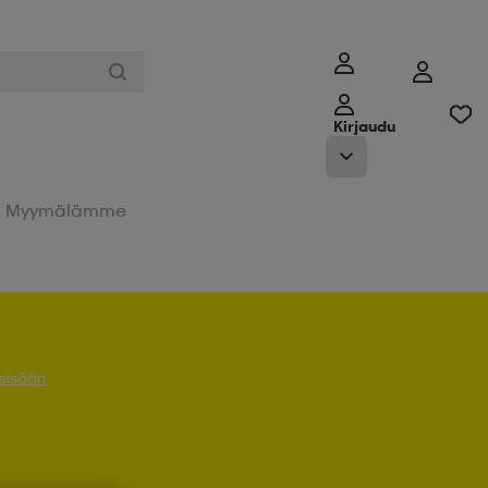
Kirjaudu
Myymälämme
 sisään