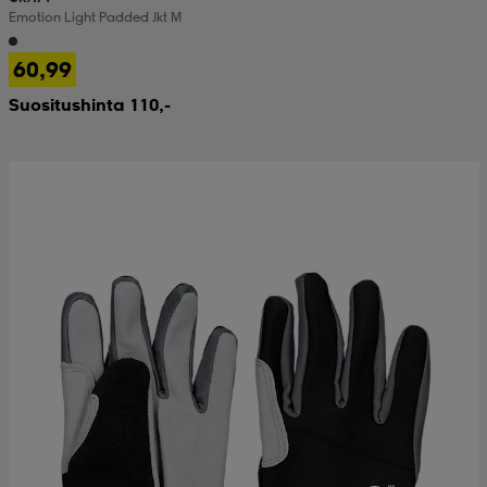
Emotion Light Padded Jkt M
 & otsanauhat
 & otsanauhat
asut
60,99
Suositushinta 110,-
et
rrastot
s
s