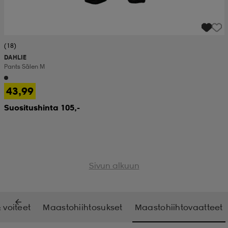
(18)
DAHLIE
Pants Sälen M
43,99
Suositushinta 105,-
Sivun alkuun
 voiteet
Maastohiihtosukset
Maastohiihtovaatteet